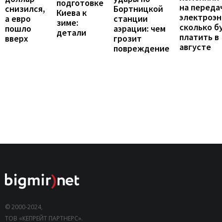
подготовке
на переда
снизился,
Бортницкой
Киева к
электроэн
а евро
станции
зиме:
сколько б
пошло
аэрации: чем
детали
платить в
вверх
грозит
августе
повреждение
© 2000-2024,
ТОВ «КЕПРЕЙТ ПАРТНЕРС».