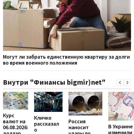
Могут ли забрать единственную квартиру за долги
во время военного положения
Внутри "Финансы bigmir)net"
Курс
Кличко
валют на
Россия
рассказал
В Украине
06.08.2026:
наносит
о
изменили
доллар
удары по