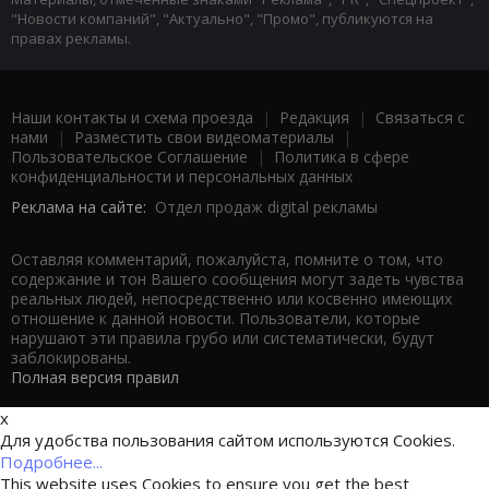
"Новости компаний", "Актуально", "Промо", публикуются на
правах рекламы.
Наши контакты и схема проезда
|
Редакция
|
Связаться с
нами
|
Разместить свои видеоматериалы
|
Пользовательское Соглашение
|
Политика в сфере
конфиденциальности и персональных данных
Реклама на сайте:
Отдел продаж digital рекламы
Оставляя комментарий, пожалуйста, помните о том, что
содержание и тон Вашего сообщения могут задеть чувства
реальных людей, непосредственно или косвенно имеющих
отношение к данной новости. Пользователи, которые
нарушают эти правила грубо или систематически, будут
заблокированы.
Полная версия правил
x
Для удобства пользования сайтом используются Cookies.
Подробнее...
This website uses Cookies to ensure you get the best