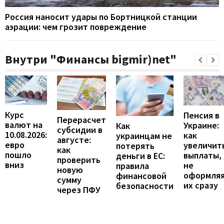
Россия наносит удары по Бортницкой станции
аэрации: чем грозит повреждение
Внутри "Финансы bigmir)net"
Курс
Пенсия в
Перерасчет
валют на
Украине:
Как
субсидии в
10.08.2026:
как
украинцам не
августе:
евро
увеличит
потерять
как
пошло
выплаты,
деньги в ЕС:
проверить
вниз
не
правила
новую
оформля
финансовой
сумму
их сразу
безопасности
через ПФУ