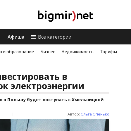
о
Афиша
Все категории
а и образование
Бизнес
Недвижимость
Тарифы
нвестировать в
ок электроэнергии
я в Польшу будет поступать с Хмельницкой
|
Автор:
Ольга Опенько