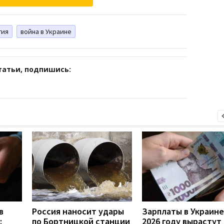
гия
война в Украине
татьи, подпишись:
в
Россия наносит удары
Зарплаты в Украине
:
по Бортницкой станции
2026 году вырастут