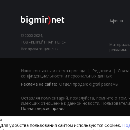
Афиша
© 2000-2024,
ТОВ «КЕПРЕЙТ ПАРТНЕРС».
Материалы,
Все права защищены.
рекламы.
Наши контакты и схема проезда
|
Редакция
|
Связа
конфиденциальности и персональных данных
Реклама на сайте:
Отдел продаж digital рекламы
Оставляя комментарий, пожалуйста, помните о том, 
имеющих отношение к данной новости. Пользователи,
Полная версия правил
x
Для удобства пользования сайтом используются Cookies.
Под