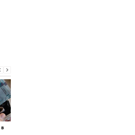
 в
Почему в Украине не
Ощадбанк продлил
хватает студентов
срок действия карт 