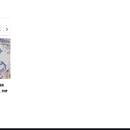
инженерных
2026 года: кому нуж
специальностей
обновить
ак
Проезд по 30 грн в
Выплата 3100 грн ко
 не
Киеве: почему
Дню Независимости
работники с низкими
кому нужно подать
зарплатами уходят с
заявление в ПФУ
работы