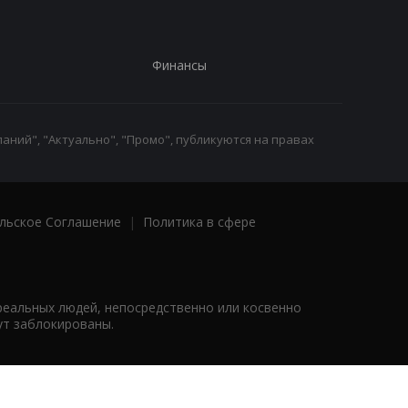
Финансы
аний", "Актуально", "Промо", публикуются на правах
льское Соглашение
|
Политика в сфере
реальных людей, непосредственно или косвенно
ут заблокированы.