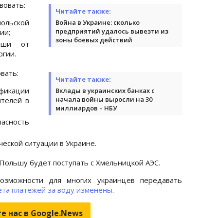
вовать:
Читайте также:
польской
Война в Украине: сколько
предприятий удалось вывезти из
ии;
зоны боевых действий
ьши от
ргии.
вать:
Читайте также:
икации
Вклады в украинских банках с
начала войны выросли на 30
ителей в
миллиардов – НБУ
асность
еской ситуации в Украине.
 Польшу будет поступать с Хмельницкой АЭС.
возможности для многих украинцев передавать
ета платежей за воду изменены
.
е нас в Google.News