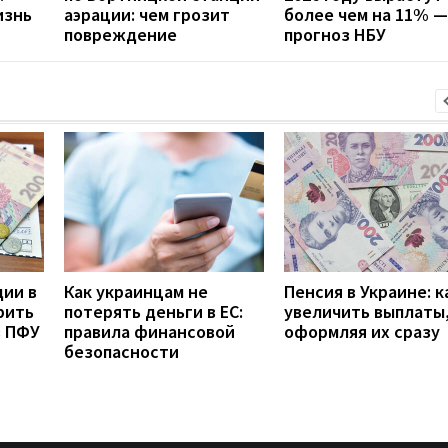
изнь
аэрации: чем грозит
более чем на 11% —
повреждение
прогноз НБУ
дии в
Как украинцам не
Пенсия в Украине: к
рить
потерять деньги в ЕС:
увеличить выплаты,
з ПФУ
правила финансовой
оформляя их сразу
безопасности