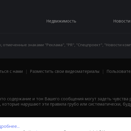
Недвижимость
Новости
 отмеченные знаками "Реклама", "PR", "Спецпроект", "Новости комп
ться с нами
|
Разместить свои видеоматериалы
|
Пользовате
что содержание и тон Вашего сообщения могут задеть чувства 
 которые нарушают эти правила грубо или систематически, буд
робнее...