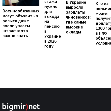
стажа
В Украине
Кто из
нужно
выросли
пенсио
Военнообязанных
для
зарплаты
может
могут объявить в
выхода
чиновников:
получи
розыск даже
на
где самые
доплат
после уплаты
пенсию
высокие
1300 гр
штрафа: что
в
оклады
в ПФУ
важно знать
Украине
объясн
в 2026
услови
году