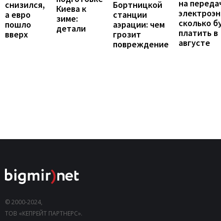
на переда
снизился,
Бортницкой
Киева к
электроэн
а евро
станции
зиме:
сколько б
пошло
аэрации: чем
детали
платить в
вверх
грозит
августе
повреждение
© 2000-2024,
ТОВ «КЕПРЕЙТ ПАРТНЕРС».