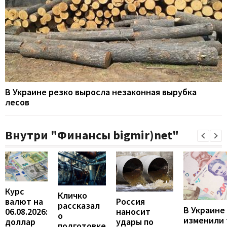
В Украине резко выросла незаконная вырубка
лесов
Внутри "Финансы bigmir)net"
Курс
Кличко
валют на
Россия
рассказал
В Украине
06.08.2026:
наносит
о
изменили
доллар
удары по
подготовке