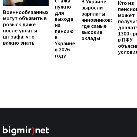
стажа
В Украине
Кто из
нужно
выросли
пенсио
Военнообязанных
для
зарплаты
может
могут объявить в
выхода
чиновников:
получи
розыск даже
на
где самые
доплат
после уплаты
пенсию
высокие
1300 гр
штрафа: что
в
оклады
в ПФУ
важно знать
Украине
объясн
в 2026
услови
году