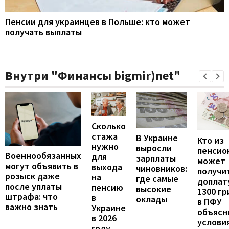
Пенсии для украинцев в Польше: кто может
получать выплаты
Внутри "Финансы bigmir)net"
Сколько
стажа
В Украине
Кто из
нужно
выросли
пенсио
Военнообязанных
для
зарплаты
может
могут объявить в
выхода
чиновников:
получи
розыск даже
на
где самые
доплат
после уплаты
пенсию
высокие
1300 гр
штрафа: что
в
оклады
в ПФУ
важно знать
Украине
объясн
в 2026
услови
году