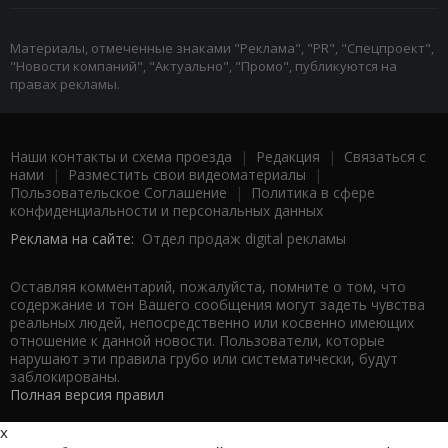
Материалы, отмеченные знаками "Реклама", "PR", "Спецпроект",
"Новости компаний", "Актуально", "Промо", публикуются на
правах рекламы.
Наши контакты и схема проезда
|
Редакция
|
Связаться с
нами
|
Разместить свои видеоматериалы
|
Пользовательское Соглашение
|
Политика в сфере
конфиденциальности и персональных данных
Реклама на сайте:
Отдел продаж digital рекламы
Оставляя комментарий, пожалуйста, помните о том, что
содержание и тон Вашего сообщения могут задеть чувства
реальных людей, непосредственно или косвенно имеющих
отношение к данной новости. Пользователи, которые
нарушают эти правила грубо или систематически, будут
заблокированы.
Полная версия правил
x