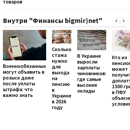
товаров
Внутри "Финансы bigmir)net"
Сколько
стажа
В Украине
Кто из
нужно
выросли
пенсио
Военнообязанных
для
зарплаты
может
могут объявить в
выхода
чиновников:
получи
розыск даже
на
где самые
доплат
после уплаты
пенсию
высокие
1300 гр
штрафа: что
в
оклады
в ПФУ
важно знать
Украине
объясн
в 2026
услови
году