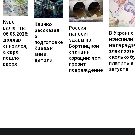
Курс
Кличко
валют на
Россия
рассказал
В Украине
06.08.2026:
наносит
о
изменили
доллар
удары по
подготовке
на переда
снизился,
Бортницкой
Киева к
электроэн
а евро
станции
зиме:
сколько б
пошло
аэрации: чем
детали
платить в
вверх
грозит
августе
повреждение