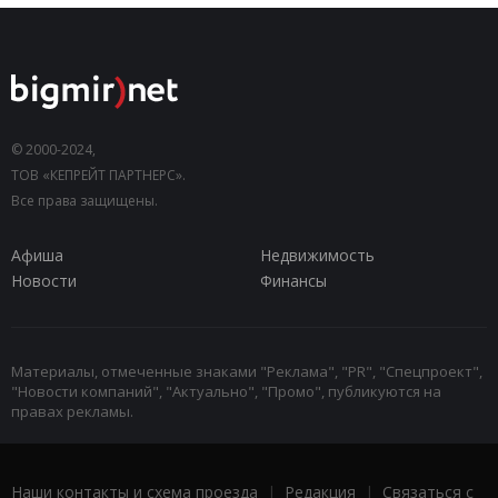
© 2000-2024,
ТОВ «КЕПРЕЙТ ПАРТНЕРС».
Все права защищены.
Афиша
Недвижимость
Новости
Финансы
Материалы, отмеченные знаками "Реклама", "PR", "Спецпроект",
"Новости компаний", "Актуально", "Промо", публикуются на
правах рекламы.
Наши контакты и схема проезда
|
Редакция
|
Связаться с