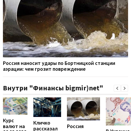
Россия наносит удары по Бортницкой станции
аэрации: чем грозит повреждение
Внутри "Финансы bigmir)net"
Курс
Кличко
валют на
Россия
рассказал