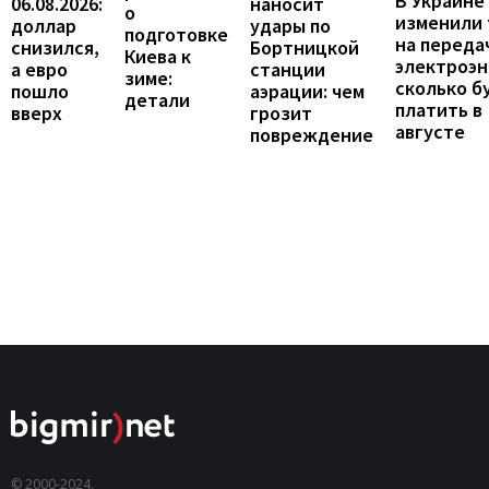
В Украине
06.08.2026:
наносит
о
изменили
доллар
удары по
подготовке
на переда
снизился,
Бортницкой
Киева к
электроэн
а евро
станции
зиме:
сколько б
пошло
аэрации: чем
детали
платить в
вверх
грозит
августе
повреждение
© 2000-2024,