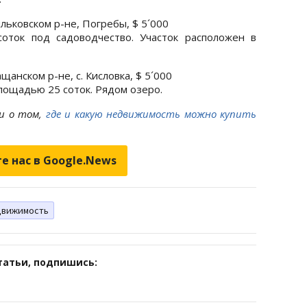
льковском р-не, Погребы, $ 5´000
оток под садоводчество. Участок расположен в
щанском р-не, с. Кисловка, $ 5´000
лощадью 25 соток. Рядом озеро.
и о том,
г
де и какую недвижимость можно купить
е нас в Google.News
движимость
татьи, подпишись: