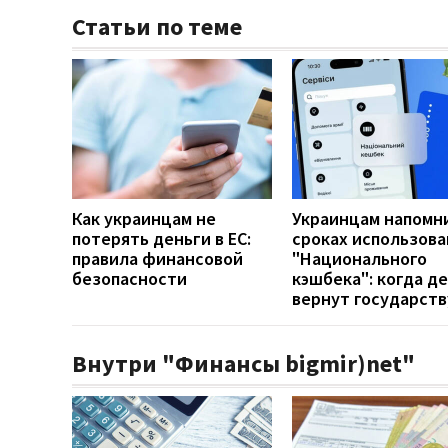
Статьи по теме
Как украинцам не
Украинцам напомн
потерять деньги в ЕС:
сроках использова
правила финансовой
"Национального
безопасности
кэшбека": когда д
вернут государств
Внутри "Финансы bigmir)net"