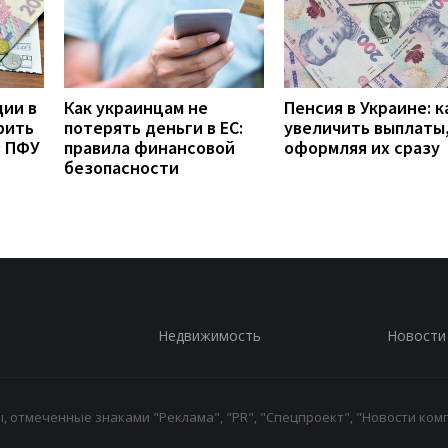
дии в
Как украинцам не
Пенсия в Украине: к
рить
потерять деньги в ЕС:
увеличить выплаты,
з ПФУ
правила финансовой
оформляя их сразу
безопасности
Недвижимость
Новости
 отмеченные знаками "Реклама", "PR", "Спецпроект", "Новости комп