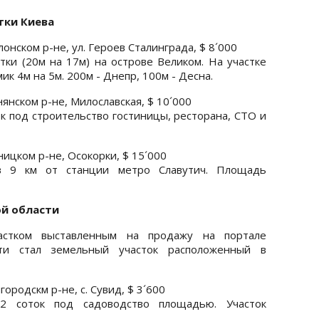
тки Киева
онском р-не, ул. Героев Сталинграда, $ 8´000
ки (20м на 17м) на острове Великом. На участке
к 4м на 5м. 200м - Днепр, 100м - Десна.
янском р-не, Милославская, $ 10´000
ок под строительство гостиницы, ресторана, СТО и
ницком р-не, Осокорки, $ 15´000
в 9 км от станции метро Славутич. Площадь
ой области
стком выставленным на продажу на портале
асти стал земельный участок расположенный в
ородскм р-не, с. Сувид, $ 3´600
2 соток под садоводство площадью. Участок
.