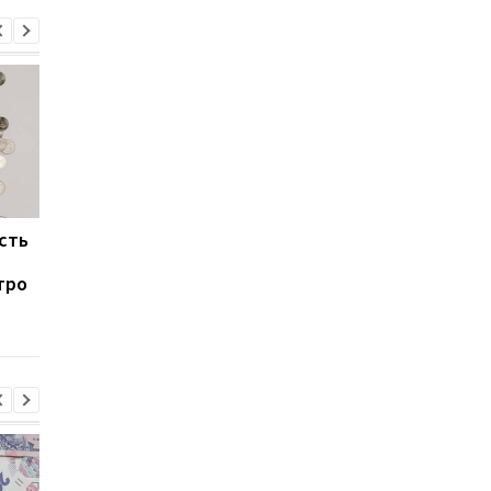
сть
В Киеве назвали пляжи
Налог на недвижимо
с безопасной для
и аренда на 3 года: ч
тро
купания водой: список
ожидать владельца
на лето 2026 года
жилья в Украине