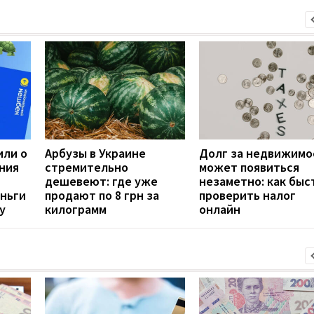
или о
Арбузы в Украине
Долг за недвижимо
ния
стремительно
может появиться
дешевеют: где уже
незаметно: как быс
еньги
продают по 8 грн за
проверить налог
у
килограмм
онлайн