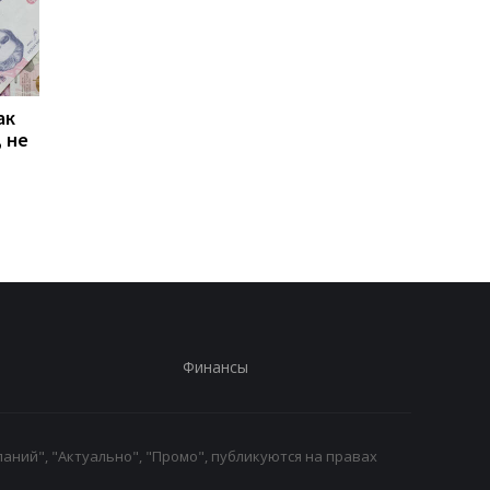
ак
Проезд по 30 грн в
Выплата 3100 грн ко
 не
Киеве: почему
Дню Независимости
работники с низкими
кому нужно подать
зарплатами уходят с
заявление в ПФУ
работы
Финансы
аний", "Актуально", "Промо", публикуются на правах