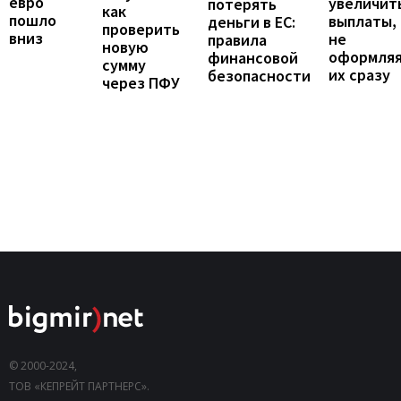
евро
увеличит
потерять
как
пошло
выплаты,
деньги в ЕС:
проверить
вниз
не
правила
новую
оформля
финансовой
сумму
их сразу
безопасности
через ПФУ
© 2000-2024,
ТОВ «КЕПРЕЙТ ПАРТНЕРС».