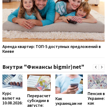
Аренда квартир: ТОП-5 доступных предложений в
Киеве
Внутри "Финансы bigmir)net"
Курс
Пенсия в
Перерасчет
валют на
Украине:
Как
субсидии в
10.08.2026:
как
украинцам не
августе: