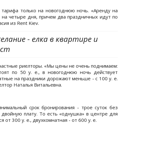
тарифа только на новогоднюю ночь. «Аренду на
на четыре дня, причем два праздничных идут по
сия из Rent Kiev.
лание - елка в квартире и
ест
 частные риелторы. «Мы цены не очень поднимаем:
оят по 50 у. е., в новогоднюю ночь действует
атные на праздники дорожают меньше - с 100 у. е.
риелтор Наталья Витальевна.
нимальный срок бронирования - трое суток без
 двойную плату. То есть «однушка» в центре для
от 300 у. е., двухкомнатная - от 600 у. е.