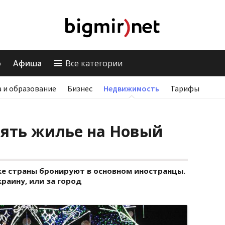
о
Афиша
Все категории
 и образование
Бизнес
Недвижимость
Тарифы
нять жилье на Новый
ке страны бронируют в основном иностранцы.
раину, или за город