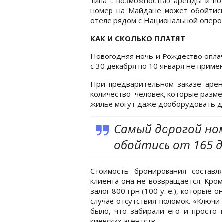
типа с возможностью аренды и по
номер на Майдане может обойтись 
отеле рядом с Национальной оперой
КАК И СКОЛЬКО ПЛАТЯТ
Новогодняя ночь и Рождество оплач
с 30 декабря по 10 января не прим
При предварительном заказе арен
количество человек, которые размес
жилье могут даже дооборудовать 
Самый дорогой но
обойтись от 165 д
Стоимость бронирования составл
клиента она не возвращается. Кро
залог 800 грн (100 у. е.), которые
случае отсутствия поломок. «Ключи
было, что забирали его и просто 
киевских агентств.