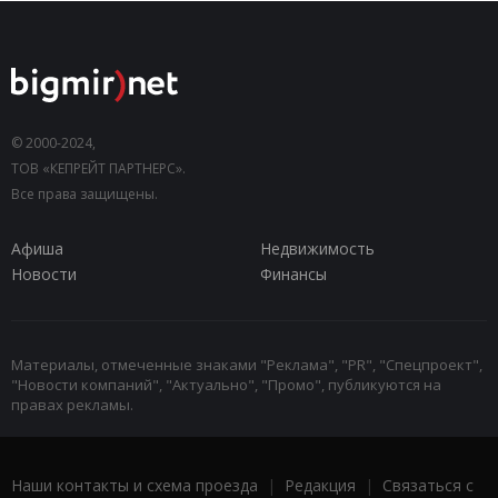
© 2000-2024,
ТОВ «КЕПРЕЙТ ПАРТНЕРС».
Все права защищены.
Афиша
Недвижимость
Новости
Финансы
Материалы, отмеченные знаками "Реклама", "PR", "Спецпроект",
"Новости компаний", "Актуально", "Промо", публикуются на
правах рекламы.
Наши контакты и схема проезда
|
Редакция
|
Связаться с