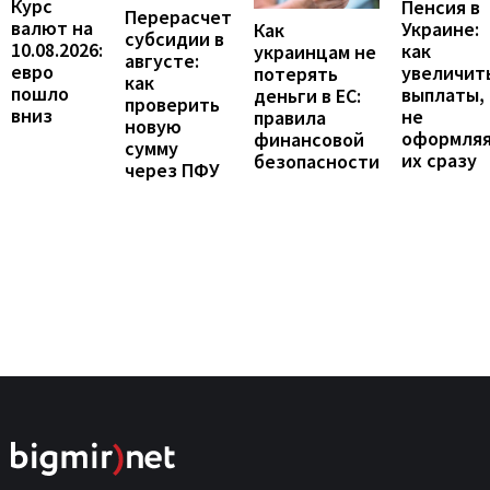
Курс
Пенсия в
Перерасчет
валют на
Украине:
Как
субсидии в
10.08.2026:
как
украинцам не
августе:
евро
увеличит
потерять
как
пошло
выплаты,
деньги в ЕС:
проверить
вниз
не
правила
новую
оформля
финансовой
сумму
их сразу
безопасности
через ПФУ