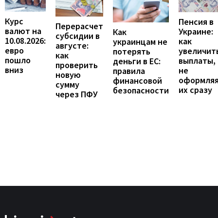
Курс
Пенсия в
Перерасчет
валют на
Украине:
Как
субсидии в
10.08.2026:
как
украинцам не
августе:
евро
увеличит
потерять
как
пошло
выплаты,
деньги в ЕС:
проверить
вниз
не
правила
новую
оформля
финансовой
сумму
их сразу
безопасности
через ПФУ