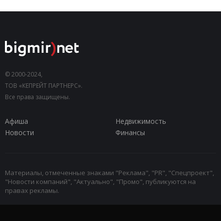
© 2000-2024,
ТОВ «КЕПРЕЙТ ПАРТНЕРС».
Все права защищены.
Афиша
Недвижимость
Новости
Финансы
Материалы, отмеченные знаками "Реклама", "PR", "Спецпроект",
"Новости компаний", "Актуально", "Промо", публикуются на
правах рекламы.