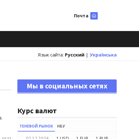
Почта
Искать
Язык сайта:
Русский
|
Українська
Мы в социальных сетях
Курс валют
в
в.
ТЕНЕВОЙ РЫНОК
НБУ
02.12.2024
1 USD
1 EUR
1 RUB
 13:22