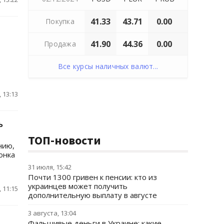
41.33
43.71
0.00
Покупка
41.90
44.36
0.00
Продажа
Все курсы наличных валют...
 13:13
ь
ТОП-новости
нию,
онка
31 июля, 15:42
Почти 1300 гривен к пенсии: кто из
украинцев может получить
 11:15
дополнительную выплату в августе
3 августа, 13:04
Фальшивые деньги в Украине: какие