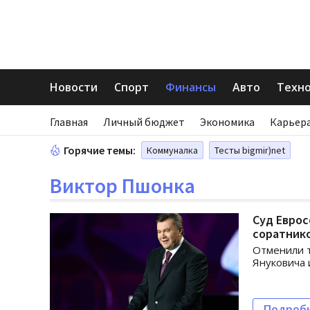
Новости
Спорт
Финансы
Авто
Техн
Главная
Личный бюджет
Экономика
Карьера
Горячие темы:
Коммуналка
Тесты bigmir)net
Виктор Пшонка
Суд Еврос
соратнико
Отменили т
Януковича 
Подроб