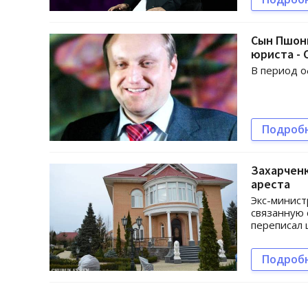
Сын Пшонк
юриста - 
В период о
Подроб
Захарчен
ареста
Экс-минист
связанную 
переписал 
Подроб