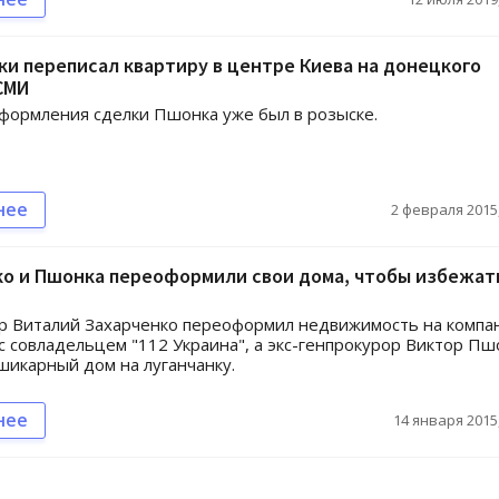
и переписал квартиру в центре Киева на донецкого
СМИ
формления сделки Пшонка уже был в розыске.
нее
2 февраля 2015,
ко и Пшонка переоформили свои дома, чтобы избежат
р Виталий Захарченко переоформил недвижимость на компа
с совладельцем "112 Украина", а экс-генпрокурор Виктор Пш
шикарный дом на луганчанку.
нее
14 января 2015,