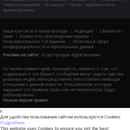
"Новости компаний", "Актуально", "Промо", публикуются на
правах рекламы.
Наши контакты и схема проезда
|
Редакция
|
Связаться с
нами
|
Разместить свои видеоматериалы
|
Пользовательское Соглашение
|
Политика в сфере
конфиденциальности и персональных данных
Реклама на сайте:
Отдел продаж digital рекламы
Оставляя комментарий, пожалуйста, помните о том, что
содержание и тон Вашего сообщения могут задеть чувства
реальных людей, непосредственно или косвенно имеющих
отношение к данной новости. Пользователи, которые
нарушают эти правила грубо или систематически, будут
заблокированы.
Полная версия правил
x
Для удобства пользования сайтом используются Cookies.
Подробнее...
This website uses Cookies to ensure you get the best