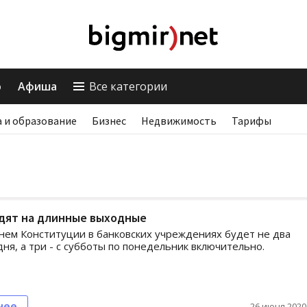
о
Афиша
Все категории
 и образование
Бизнес
Недвижимость
Тарифы
одят на длинные выходные
Днем Конституции в банковских учреждениях будет не два
ня, а три - с субботы по понедельник включительно.
нее
26 июня 2020,