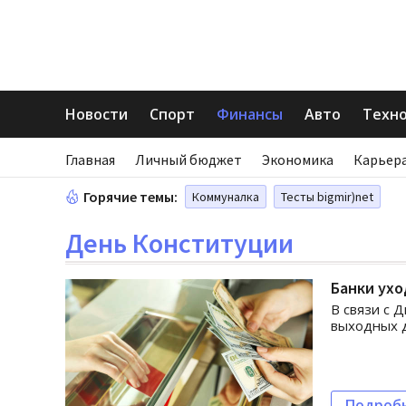
Новости
Спорт
Финансы
Авто
Техн
Главная
Личный бюджет
Экономика
Карьера
Горячие темы:
Коммуналка
Тесты bigmir)net
День Конституции
Банки ух
В связи с 
выходных д
Подроб