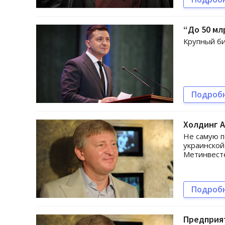
“До 50 мл
Крупный б
Подроб
Холдинг А
Не самую п
украинской
Метинвест
Подроб
Предприят