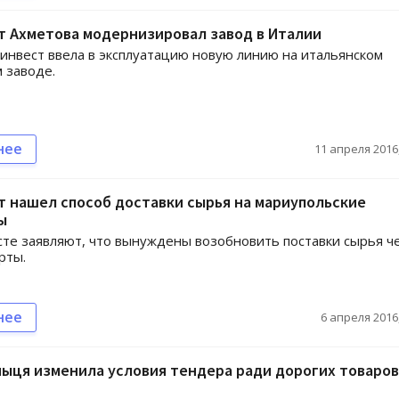
т Ахметова модернизировал завод в Италии
инвест ввела в эксплуатацию новую линию на итальянском
 заводе.
нее
11 апреля 2016,
 нашел способ доставки сырья на мариупольские
ы
те заявляют, что вынуждены возобновить поставки сырья ч
рты.
нее
6 апреля 2016,
ыця изменила условия тендера ради дорогих товаров