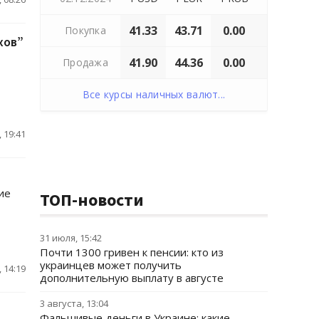
41.33
43.71
0.00
Покупка
хов”
41.90
44.36
0.00
Продажа
Все курсы наличных валют...
 19:41
ие
ТОП-новости
31 июля, 15:42
Почти 1300 гривен к пенсии: кто из
украинцев может получить
 14:19
дополнительную выплату в августе
3 августа, 13:04
Фальшивые деньги в Украине: какие