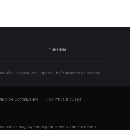
Финансы
аний", "Актуально", "Промо", публикуются на правах
льское Соглашение
|
Политика в сфере
реальных людей, непосредственно или косвенно