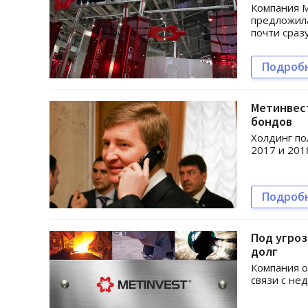
Компания М
предложила
почти сраз
Подроб
Метинвест
бондов
Холдинг по
2017 и 2018
Подроб
Под угро
долг
Компания о
связи с не