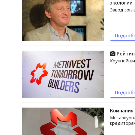
экологии
Завод согл
Подроб
Рейтинг
Крупнейшие
Подроб
Компания 
Металлурги
кредиторам