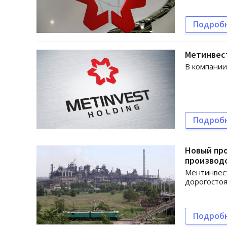
Подроб
Метинвест
В компании
Подроб
Новый про
производ
Ментинвест
дорогостоя
Подроб