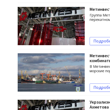
Метинвес
Группа Мет
перекатном
Подроб
Метинвест
комбинат
В Метинвес
морские по
Подроб
Укрзализн
Ахметова