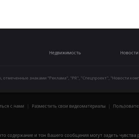
Недвижимость
Новости
 отмеченные знаками "Реклама", "PR", "Спецпроект", "Новости комп
ться с нами
|
Разместить свои видеоматериалы
|
Пользовате
что содержание и тон Вашего сообщения могут задеть чувства 