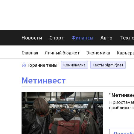
Новости
Спорт
Финансы
Авто
Техн
Главная
Личный бюджет
Экономика
Карьера
Горячие темы:
Коммуналка
Тесты bigmir)net
Метинвест
"Метинвес
Приостанав
приближен
Подроб