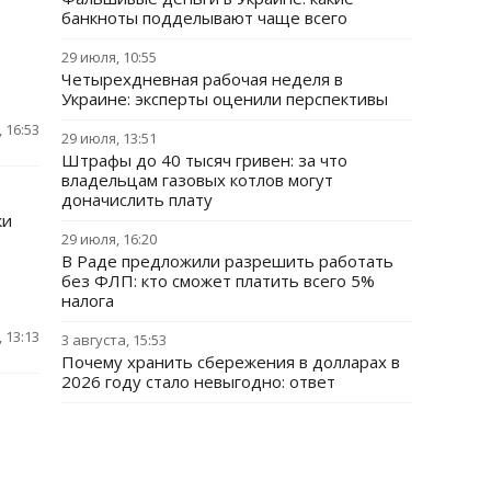
банкноты подделывают чаще всего
29 июля, 10:55
Четырехдневная рабочая неделя в
Украине: эксперты оценили перспективы
 16:53
29 июля, 13:51
Штрафы до 40 тысяч гривен: за что
владельцам газовых котлов могут
доначислить плату
ки
29 июля, 16:20
В Раде предложили разрешить работать
без ФЛП: кто сможет платить всего 5%
налога
 13:13
3 августа, 15:53
Почему хранить сбережения в долларах в
2026 году стало невыгодно: ответ