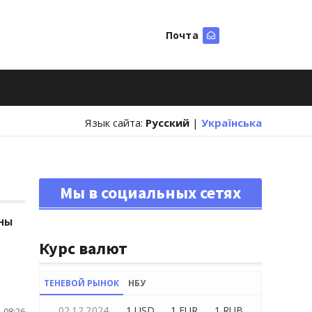
Почта
Искать
Язык сайта:
Русский
|
Українська
Мы в социальных сетях
ны
Курс валют
ТЕНЕВОЙ РЫНОК
НБУ
02.12.2024
1 USD
1 EUR
1 RUB
 08:26