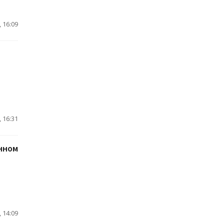
 16:09
 16:31
нном
 14:09