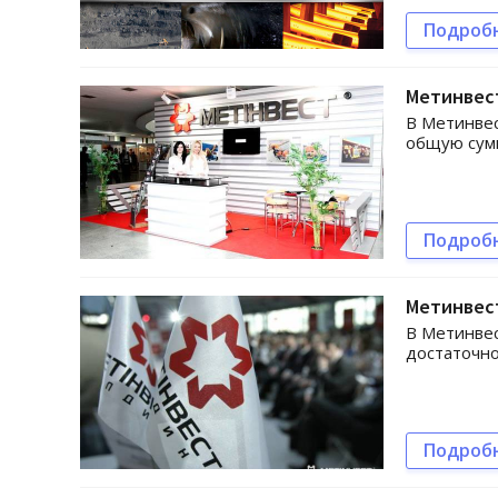
Подроб
Метинвест
В Метинвес
общую сум
Подроб
Метинвес
В Метинвес
достаточно
Подроб