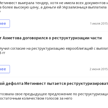
етинвест выиграла тендер, хотя не имела всех документов 
 более высокую цену, а деньги ей Укрзализныця выплатила
у
нее
1 июля 2015,
 Ахметова договорился о реструктуризации части
лучил согласие на реструктуризацию еврооблигаций с выпла
 гг
нее
2 июня 2015,
зой дефолта Метинвест пытается реструктуризирова
тозвала свое предыдущее предложение по реструктуризаци
достаточным количеством голосов за него