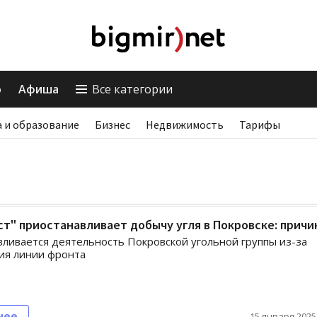
о
Афиша
Все категории
 и образование
Бизнес
Недвижимость
Тарифы
т" приостанавливает добычу угля в Покровске: причи
ливается деятельность Покровской угольной группы из-за
ия линии фронта
нее
15 января 2025,