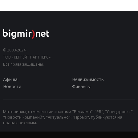
© 2000-2024,
ТОВ «КЕПРЕЙТ ПАРТНЕРС».
Все права защищены.
Афиша
Недвижимость
Новости
Финансы
Материалы, отмеченные знаками "Реклама", "PR", "Спецпроект",
"Новости компаний", "Актуально", "Промо", публикуются на
правах рекламы.