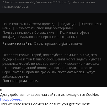
"Новости компаний", "Актуально", "Промо", публикуются на
правах рекламы.
Наши контакты и схема проезда
|
Редакция
|
Связаться с
нами
|
Разместить свои видеоматериалы
|
Пользовательское Соглашение
|
Политика в сфере
конфиденциальности и персональных данных
Реклама на сайте:
Отдел продаж digital рекламы
Оставляя комментарий, пожалуйста, помните о том, что
содержание и тон Вашего сообщения могут задеть чувства
реальных людей, непосредственно или косвенно имеющих
отношение к данной новости. Пользователи, которые
нарушают эти правила грубо или систематически, будут
заблокированы.
Полная версия правил
x
Для удобства пользования сайтом используются Cookies.
Подробнее...
This website uses Cookies to ensure you get the best