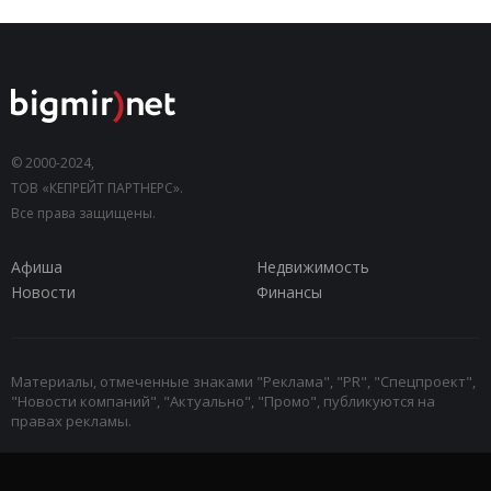
© 2000-2024,
ТОВ «КЕПРЕЙТ ПАРТНЕРС».
Все права защищены.
Афиша
Недвижимость
Новости
Финансы
Материалы, отмеченные знаками "Реклама", "PR", "Спецпроект",
"Новости компаний", "Актуально", "Промо", публикуются на
правах рекламы.