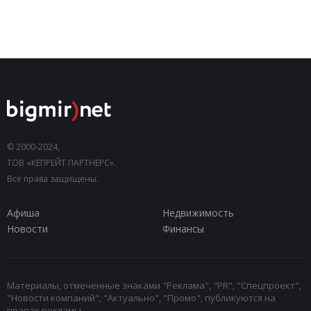
© 2000-2024,
ТОВ «КЕПРЕЙТ ПАРТНЕРС».
Все права защищены.
Афиша
Недвижимость
Новости
Финансы
Материалы, отмеченные знаками "Реклама", "PR", "Спецпроект",
"Новости компаний", "Актуально", "Промо", публикуются на
правах рекламы.