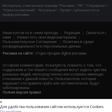
Материалы, отмеченные знаками "Реклама", "PR", "Спецпроект",
"Новости компаний", "Актуально", "Промо", публикуются на
правах рекламы.
Наши контакты и схема проезда
|
Редакция
|
Связаться с
нами
|
Разместить свои видеоматериалы
|
Пользовательское Соглашение
|
Политика в сфере
конфиденциальности и персональных данных
Реклама на сайте:
Отдел продаж digital рекламы
Оставляя комментарий, пожалуйста, помните о том, что
содержание и тон Вашего сообщения могут задеть чувства
реальных людей, непосредственно или косвенно имеющих
отношение к данной новости. Пользователи, которые
нарушают эти правила грубо или систематически, будут
заблокированы.
Полная версия правил
x
Для удобства пользования сайтом используются Cookies.
Подробнее...