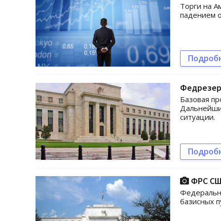
Торги на А
падением о
Подроб
Федрезер
Базовая пр
Дальнейши
ситуации.
Подроб
ФРС США
Федеральна
базисных п