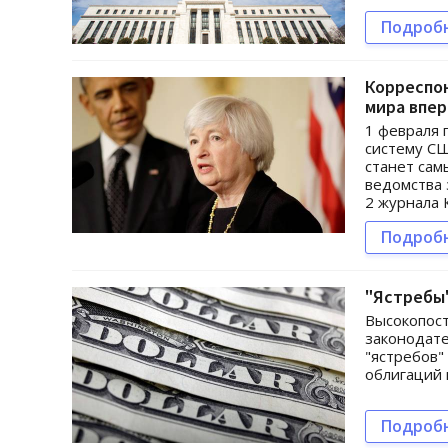
Подроб
Корреспон
мира впер
1 февраля
систему СШ
станет са
ведомства 
2 журнала 
Подроб
"Ястребы"
Высокопост
законодате
"ястребов"
облигаций 
Подроб