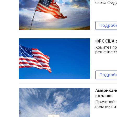
члена Феде
Подроб
ФРС США 
Комитет п
решение со
Подроб
Американ
коллапс
Причиной 
политика и