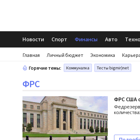
Новости
Спорт
Финансы
Авто
Техн
Главная
Личный бюджет
Экономика
Карьера
Горячие темы:
Коммуналка
Тесты bigmir)net
ФРС
ФРС США 
Федрезерв 
количества
Подроб