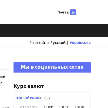
Почта
Искать
Язык сайта:
Русский
|
Українська
Мы в социальных сетях
ики
ых
Курс валют
ТЕНЕВОЙ РЫНОК
НБУ
02.12.2024
1 USD
1 EUR
1 RUB
 11:00