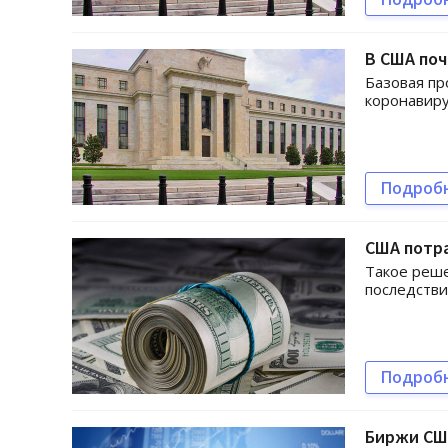
В США поч
Базовая пр
коронавиру
Подроб
США потра
Такое реш
последстви
Подроб
Биржи СШ