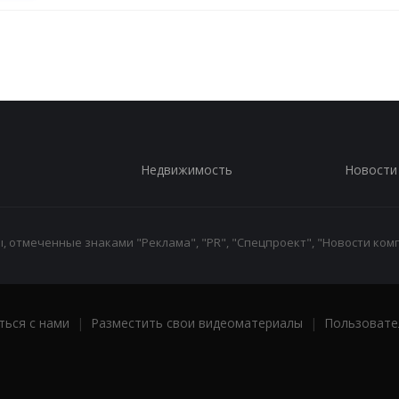
Недвижимость
Новости
 отмеченные знаками "Реклама", "PR", "Спецпроект", "Новости комп
ться с нами
|
Разместить свои видеоматериалы
|
Пользовате