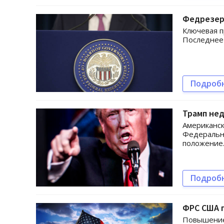
Федрезер
Ключевая п
Последнее 
Подроб
Трамп не
Американск
Федеральн
положение
Подроб
ФРС США п
Повышение 