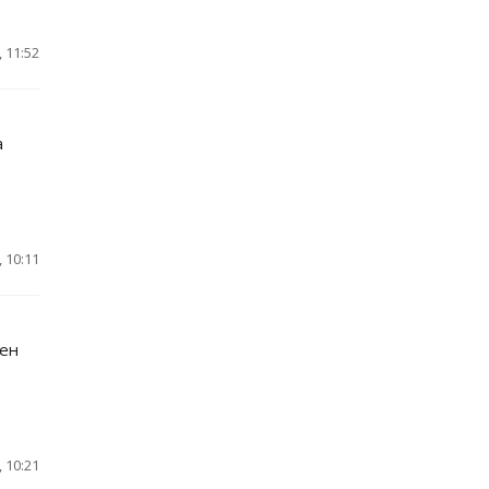
 11:52
а
 10:11
мен
 10:21