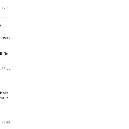
 17:30
е
рвную
 в №
 11:00
вным
уппе
 11:55