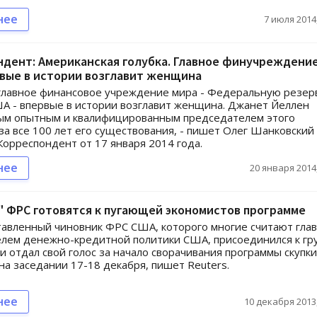
нее
7 июля 2014,
дент: Американская голубка. Главное финучреждени
вые в истории возглавит женщина
 главное финансовое учреждение мира - Федеральную резе
А - впервые в истории возглавит женщина. Джанет Йеллен
мым опытным и квалифицированным председателем этого
за все 100 лет его существования, - пишет Олег Шанковский
Корреспондент от 17 января 2014 года.
нее
20 января 2014,
 ФРС готовятся к пугающей экономистов программе
авленный чиновник ФРС США, которого многие считают гла
лем денежно-кредитной политики США, присоединился к гр
 и отдал свой голос за начало сворачивания программы скупки
на заседании 17-18 декабря, пишет Reuters.
нее
10 декабря 2013,