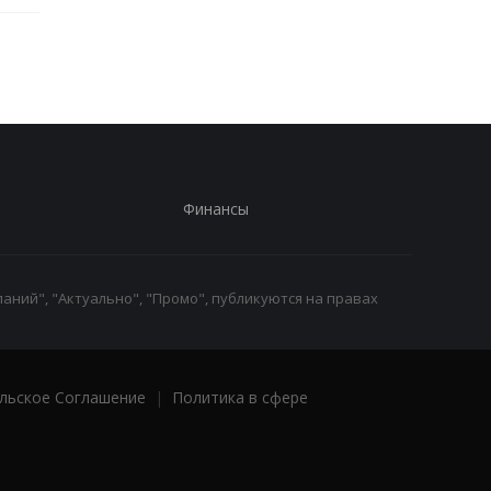
Финансы
аний", "Актуально", "Промо", публикуются на правах
льское Соглашение
|
Политика в сфере