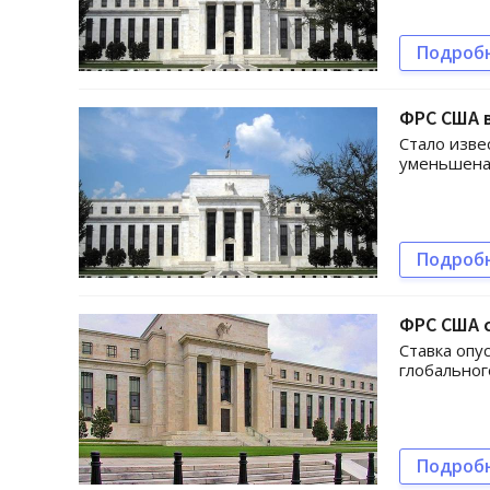
Подроб
ФРС США в
Стало изве
уменьшена 
Подроб
ФРС США с
Ставка опу
глобальног
Подроб