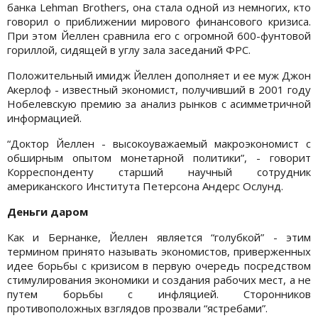
банка Lehman Brothers, она стала одной из немногих, кто
говорил о приближении мирового финансового кризиса.
При этом Йеллен сравнила его с огромной 600-фунтовой
гориллой, сидящей в углу зала заседаний ФРС.
Положительный имидж Йеллен дополняет и ее муж Джон
Акерлоф - известный экономист, получивший в 2001 году
Нобелевскую премию за анализ рынков с асимметричной
информацией.
“Доктор Йеллен - высокоуважаемый макроэкономист с
обширным опытом монетарной политики”, - говорит
Корреспонденту старший научный сотрудник
американского Института Петерсона Андерс Ослунд.
Деньги даром
Как и Бернанке, Йеллен является “голубкой” - этим
термином принято называть экономистов, приверженных
идее борьбы с кризисом в первую очередь посредством
стимулирования экономики и создания рабочих мест, а не
путем борьбы с инфляцией. Сторонников
противоположных взглядов прозвали “ястребами”.