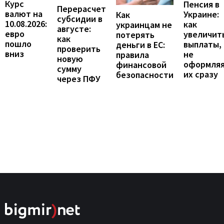
Курс
Пенсия в
Перерасчет
валют на
Украине:
Как
субсидии в
10.08.2026:
как
украинцам не
августе:
евро
увеличит
потерять
как
пошло
выплаты,
деньги в ЕС:
проверить
вниз
не
правила
новую
оформля
финансовой
сумму
их сразу
безопасности
через ПФУ