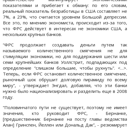
показателями и прибегает к обману: по его словам,
реальный показатель безработицы в США составляет не
7%, а 23%, что считается уровнем Большой депрессии.
Все это, по мнению экономиста, происходит из-за того,
что ФРС действует в интересах не экономики США, а
нескольких крупных банков.
“ФРС продолжает создавать деньги путем так
называемого количественного смягчения не для
стимуляции экономики, но для поддержания шести или
семи крупнейших банков Уоллстрит, подпадающих под
определение “слишком большие, чтобы рухнуть”. <…>.
Теперь, если ФРС остановит количественное смягчение,
рыночный шок обрушит долговую пирамиду по всему
миру”, - утверждает Энгдал, добавляя, что эти банки
нужно было национализировать и разделить еще в 2008
году.
“Половинчатого пути не существует, поэтому не имеет
значения, кто руководит ФРС, - Бернанке,
[предшественник Бернанке на посту главы ведомства
Алан] Гринспен, Йеллен или Дональд Дак”, - резюмирует