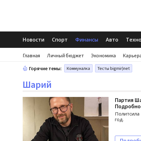
Новости
Спорт
Финансы
Авто
Техн
Главная
Личный бюджет
Экономика
Карьера
Горячие темы:
Коммуналка
Тесты bigmir)net
Шарий
Партия Ша
Подробно
Политсила 
год.
Подроб