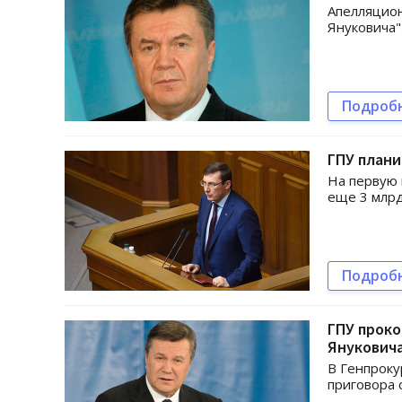
Апелляцион
Януковича
Подроб
ГПУ плани
На первую 
еще 3 млрд
Подроб
ГПУ проко
Янукович
В Генпроку
приговора 