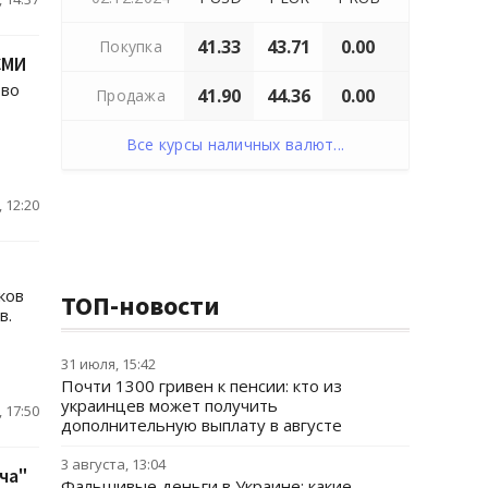
41.33
43.71
0.00
Покупка
СМИ
 во
41.90
44.36
0.00
Продажа
Все курсы наличных валют...
 12:20
ков
ТОП-новости
в.
31 июля, 15:42
Почти 1300 гривен к пенсии: кто из
украинцев может получить
 17:50
дополнительную выплату в августе
3 августа, 13:04
ча"
Фальшивые деньги в Украине: какие