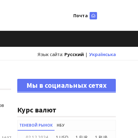
Почта
Искать
Язык сайта:
Русский
|
Українська
Мы в социальных сетях
ов
Курс валют
ТЕНЕВОЙ РЫНОК
НБУ
02.12.2024
1 USD
1 EUR
1 RUB
 14:37