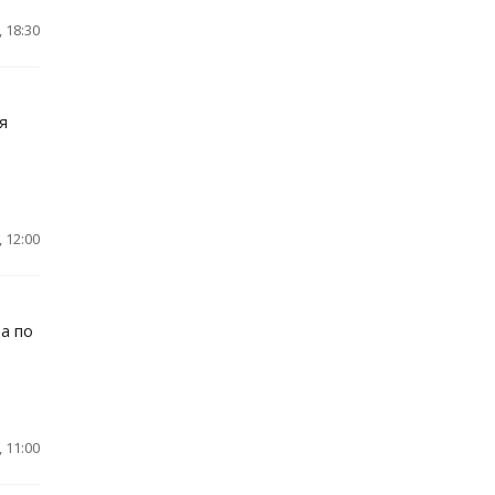
 18:30
я
 12:00
а по
 11:00