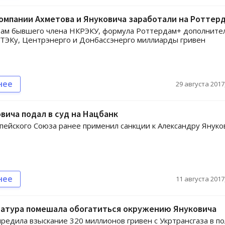
омпании Ахметова и Януковича заработали на Роттер
там бывшего члена НКРЭКУ, формула Роттердам+ дополните
ТЭКу, Центрэнерго и Донбассэнерго миллиарды гривен
нее
29 августа 2017,
вича подал в суд на Нацбанк
пейского Союза ранее применил санкции к Александру Януко
нее
11 августа 2017,
ратура помешала обогатиться окружению Януковича
редила взыскание 320 миллионов гривен с Укртрансгаза в п