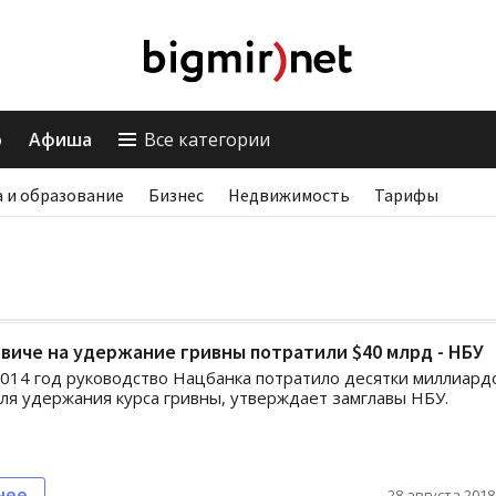
о
Афиша
Все категории
 и образование
Бизнес
Недвижимость
Тарифы
виче на удержание гривны потратили $40 млрд - НБУ
2014 год руководство Нацбанка потратило десятки миллиард
ля удержания курса гривны, утверждает замглавы НБУ.
нее
28 августа 2018,