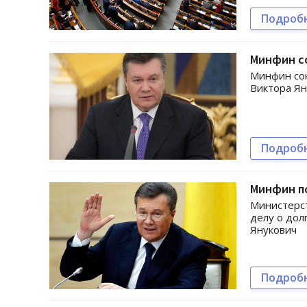
Подроб
Минфин со
Минфин сок
Виктора Ян
Подроб
Минфин по
Министерст
делу о дол
Янукович
Подроб