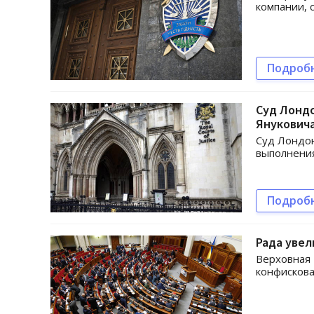
компании, 
Подроб
Суд Лонд
Янукович
Суд Лондон
выполнения
Подроб
Рада увел
Верховная 
конфискова