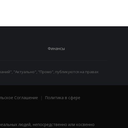
Финансы
аний", "Актуально", "Промо", публикуются на правах
льское Соглашение
|
Политика в сфере
реальных людей, непосредственно или косвенно