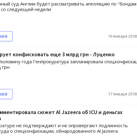
ный суд Англии будет рассматривать апелляцию по "бондам
" со следующей недели
нее
19 января 2018,
рует конфисковать еще 3 млрд грн - Луценко
половину года Генпрокуратура запланировала споцконфиск
 грн
нее
17 января 2018,
мментировала сюжет Al Jazeera об ICU и деньгах
а
ратуре не подтверждают и не опровергают подлинность
суда о спецконфискации, обнародованного Al Jazeera