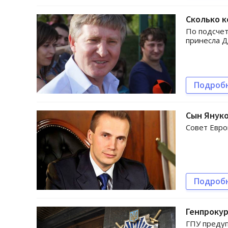
Сколько к
По подсче
принесла Д
Подроб
Сын Януко
Совет Евро
Подроб
Генпроку
ГПУ предуп