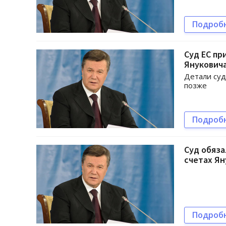
Подроб
Суд ЕС пр
Януковича
Детали су
позже
Подроб
Суд обяз
счетах Ян
Подроб