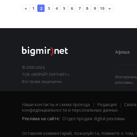
«
1
2
3
4
5
6
7
8
9
10
»
Афиша
© 2000-2024,
ТОВ «КЕПРЕЙТ ПАРТНЕРС».
Материалы,
Все права защищены.
рекламы.
Наши контакты и схема проезда
|
Редакция
|
Связа
конфиденциальности и персональных данных
Реклама на сайте:
Отдел продаж digital рекламы
Оставляя комментарий, пожалуйста, помните о том, 