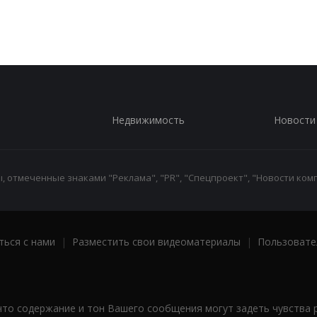
Недвижимость
Новости
 отмеченные знаками "Реклама", "PR", "Спецпроект", "Новости комп
ться с нами
|
Разместить свои видеоматериалы
|
Пользовате
что содержание и тон Вашего сообщения могут задеть чувства 