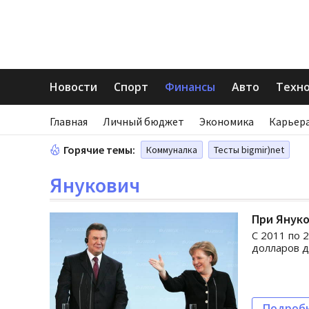
Новости
Спорт
Финансы
Авто
Техн
Главная
Личный бюджет
Экономика
Карьера
Горячие темы:
Коммуналка
Тесты bigmir)net
Янукович
При Януко
С 2011 по 
долларов д
Подроб