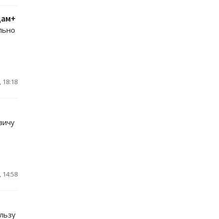
дам+
льно
 18:18
вичу
 14:58
ользу