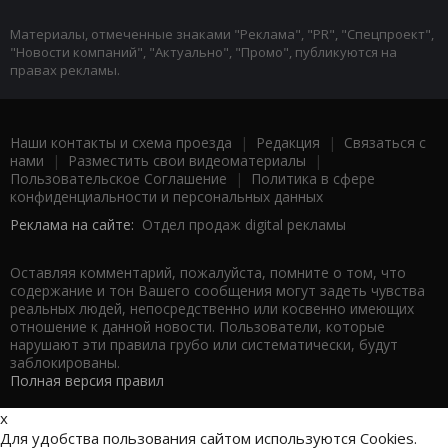
Материалы, отмеченные знаками "Реклама", "PR", "Спецпроект",
"Новости компаний", "Актуально", "Промо", публикуются на
правах рекламы.
Наши контакты и схема проезда
|
Редакция
|
Связаться с
нами
|
Разместить свои видеоматериалы
|
Пользовательское Соглашение
|
Политика в сфере
конфиденциальности и персональных данных
Реклама на сайте:
Отдел продаж digital рекламы
Оставляя комментарий, пожалуйста, помните о том, что
содержание и тон Вашего сообщения могут задеть чувства
реальных людей, непосредственно или косвенно имеющих
отношение к данной новости. Пользователи, которые
нарушают эти правила грубо или систематически, будут
заблокированы.
Полная версия правил
x
Для удобства пользования сайтом используются Cookies.