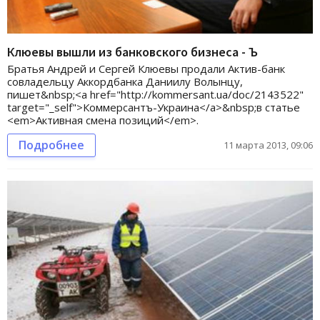
Клюевы вышли из банковского бизнеса - Ъ
Братья Андрей и Сергей Клюевы продали Актив-банк
совладельцу Аккордбанка Даниилу Волынцу,
пишет&nbsp;<a href="http://kommersant.ua/doc/2143522"
target="_self">Коммерсантъ-Украина</a>&nbsp;в статье
<em>Активная смена позиций</em>.
Подробнее
11 марта 2013, 09:06