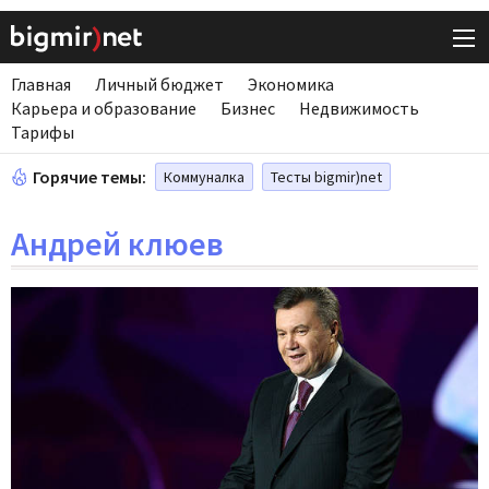
Главная
Личный бюджет
Экономика
Карьера и образование
Бизнес
Недвижимость
Тарифы
Горячие темы:
Коммуналка
Тесты bigmir)net
Андрей клюев