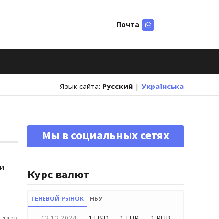
Почта
Искать
Язык сайта:
Русский
|
Українська
Мы в социальных сетях
ки
Курс валют
ТЕНЕВОЙ РЫНОК
НБУ
02.12.2024
1 USD
1 EUR
1 RUB
 14:13