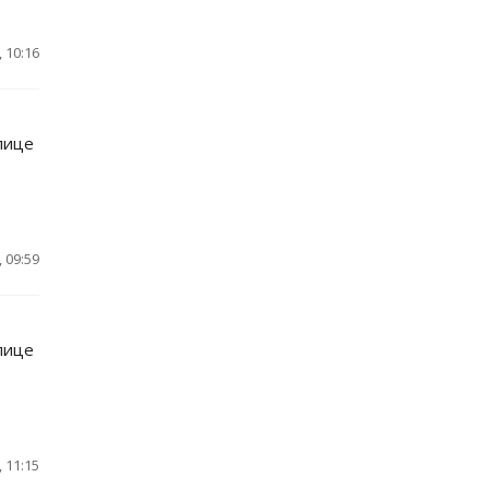
 10:16
лице
 09:59
лице
 11:15