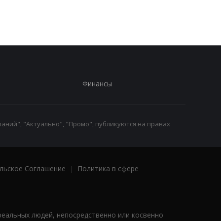
Финансы
аний", "Актуально", "Промо", публикуются на правах
льское Соглашение
|
Политика в сфере
реальных людей, непосредственно или косвенно