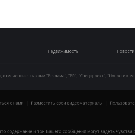
Недвижимость
Новости
 отмеченные знаками "Реклама", "PR", "Спецпроект", "Новости комп
ться с нами
|
Разместить свои видеоматериалы
|
Пользовате
что содержание и тон Вашего сообщения могут задеть чувства 