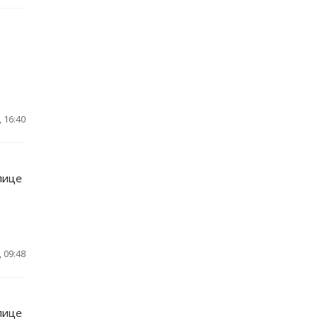
 16:40
лице
 09:48
лице