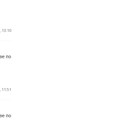
 13:10
ве по
 11:51
ве по