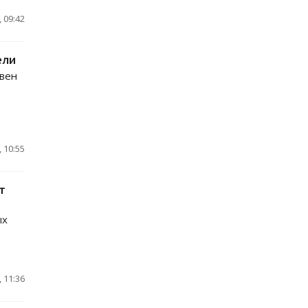
 09:42
ели
ивен
 10:55
т
ых
 11:36