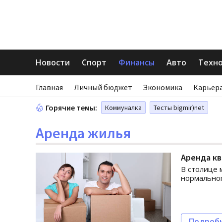
Новости
Спорт
Финансы
Авто
Техн
Главная
Личный бюджет
Экономика
Карьера
Горячие темы:
Коммуналка
Тесты bigmir)net
Аренда жилья
Аренда кв
В столице 
нормальног
Подроб