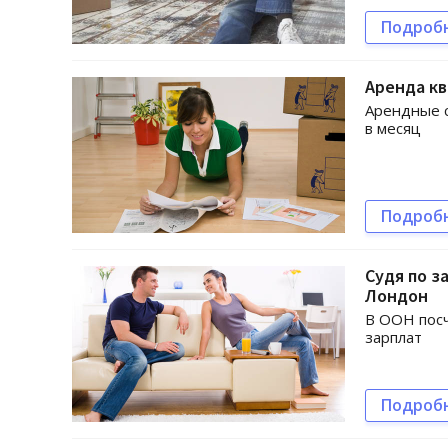
Подроб
Аренда к
Арендные с
в месяц
Подроб
Судя по з
Лондон
В ООН посч
зарплат
Подроб