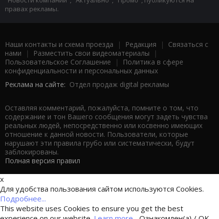
правах рекламы.
Наши контакты и схема проезда
|
Редакция
|
Связаться с
нами
|
Разместить свои видеоматериалы
|
Пользовательское Соглашение
|
Политика в сфере
конфиденциальности и персональных данных
Реклама на сайте:
Отдел продаж digital рекламы
Оставляя комментарий, пожалуйста, помните о том, что
содержание и тон Вашего сообщения могут задеть чувства
реальных людей, непосредственно или косвенно имеющих
отношение к данной новости. Пользователи, которые
нарушают эти правила грубо или систематически, будут
заблокированы.
Полная версия правил
x
Для удобства пользования сайтом используются Cookies.
Подробнее...
This website uses Cookies to ensure you get the best
experience on our website.
Learn more...
Ознакомлен(а) / OK