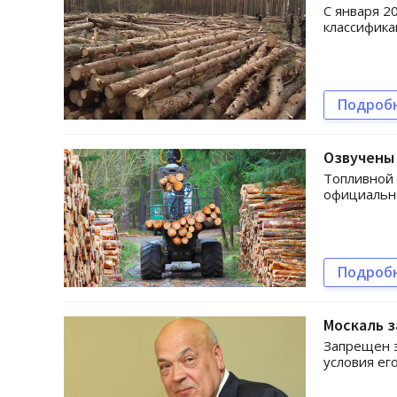
С января 2
классифика
Подроб
Озвучены 
Топливной 
официальн
Подроб
Москаль з
Запрещен э
условия ег