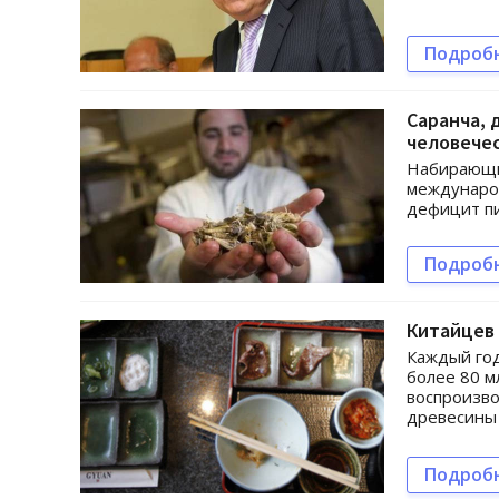
Подроб
Саранча, 
человече
Набирающи
международ
дефицит п
Подроб
Китайцев
Каждый год
более 80 м
воспроизво
древесины 
Подроб