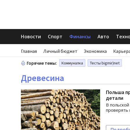
Новости
Спорт
Финансы
Авто
Техн
Главная
Личный бюджет
Экономика
Карьера
Горячие темы:
Коммуналка
Тесты bigmir)net
Древесина
Польша пр
детали
В польской
проверять
Подроб