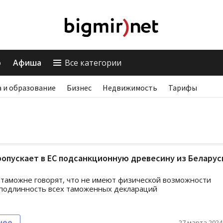
о
Афиша
Все категории
 и образование
Бизнес
Недвижимость
Тарифы
опускает в ЕС подсанкционную древесину из Беларус
 таможне говорят, что не имеют физической возможности
 подлинность всех таможенных деклараций
нее
27 марта 2024,