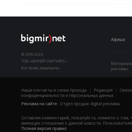
Афиша
© 2000-2024,
ТОВ «КЕПРЕЙТ ПАРТНЕРС».
Материалы,
Все права защищены.
рекламы.
Наши контакты и схема проезда
|
Редакция
|
Связа
конфиденциальности и персональных данных
Реклама на сайте:
Отдел продаж digital рекламы
Оставляя комментарий, пожалуйста, помните о том, 
имеющих отношение к данной новости. Пользователи,
Полная версия правил