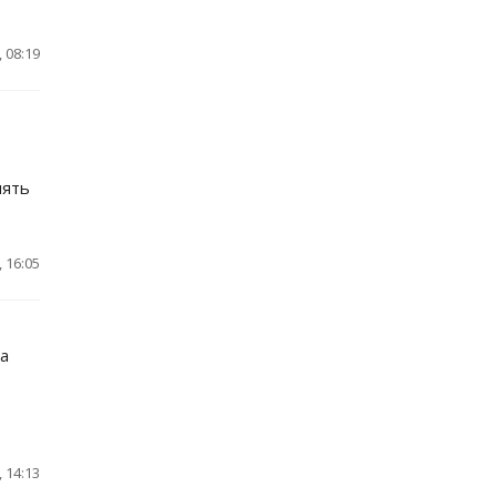
 08:19
нять
 16:05
а
 14:13