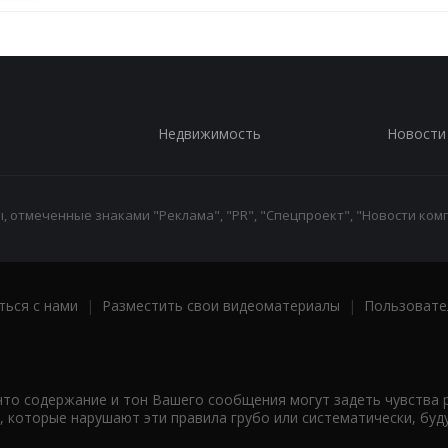
Недвижимость
Новости
 отмеченные знаками "Реклама", "PR", "Спецпроект", "Новости комп
ться с нами
|
Разместить свои видеоматериалы
|
Пользовате
что содержание и тон Вашего сообщения могут задеть чувства 
 которые нарушают эти правила грубо или систематически, буд