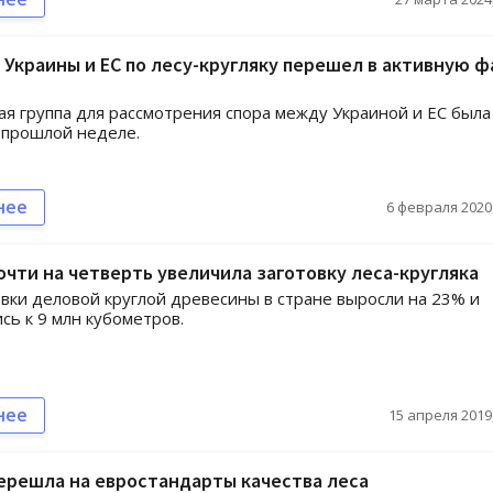
Украины и ЕС по лесу-кругляку перешел в активную ф
я группа для рассмотрения спора между Украиной и ЕС была
 прошлой неделе.
нее
6 февраля 2020,
очти на четверть увеличила заготовку леса-кругляка
вки деловой круглой древесины в стране выросли на 23% и
сь к 9 млн кубометров.
нее
15 апреля 2019,
ерешла на евростандарты качества леса