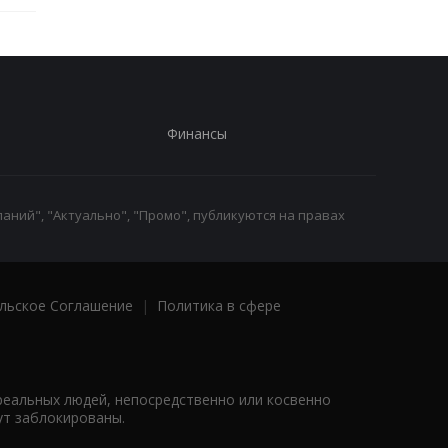
Финансы
аний", "Актуально", "Промо", публикуются на правах
льское Соглашение
|
Политика в сфере
реальных людей, непосредственно или косвенно
ут заблокированы.