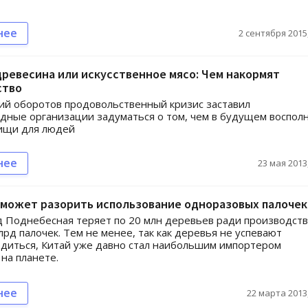
нее
2 сентября 2015,
древесина или искусственное мясо: Чем накормят
ство
й оборотов продовольственный кризис заставил
ные организации задуматься о том, чем в будущем воспол
ищи для людей
нее
23 мая 2013,
 может разорить использование одноразовых палочек
 Поднебесная теряет по 20 млн деревьев ради производств
лрд палочек. Тем не менее, так как деревья не успевают
диться, Китай уже давно стал наибольшим импортером
на планете.
нее
22 марта 2013,