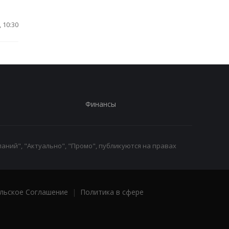
 10:30
Финансы
аний", "Актуально", "Промо", публикуются на правах
льское Соглашение
|
Политика в сфере