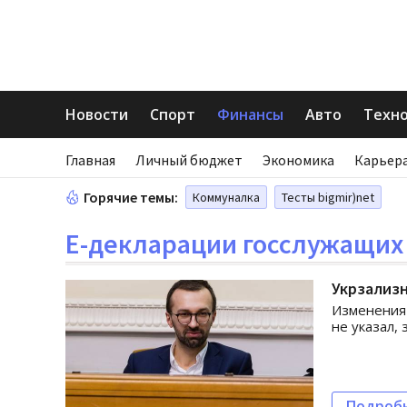
Новости
Спорт
Финансы
Авто
Техн
Главная
Личный бюджет
Экономика
Карьера
Горячие темы:
Коммуналка
Тесты bigmir)net
Е-декларации госслужащих
Укрзализн
Изменения 
не указал,
Подроб