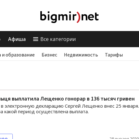
о
Афиша
Все категории
 и образование
Бизнес
Недвижимость
Тарифы
ыця выплатила Лещенко гонорар в 136 тысяч гривен
в электронную декларацию Сергей Лещенко внес 25 января
 за какой период осуществлена выплата.
нее
28 января 2020,