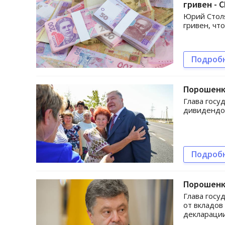
гривен - 
Юрий Столя
гривен, чт
Подроб
Порошенк
Глава госу
дивидендов
Подроб
Порошенко
Глава госу
от вкладов
декларации