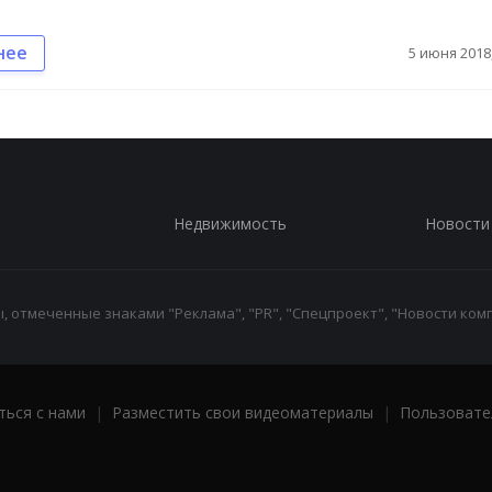
нее
5 июня 2018,
Недвижимость
Новости
 отмеченные знаками "Реклама", "PR", "Спецпроект", "Новости комп
ться с нами
|
Разместить свои видеоматериалы
|
Пользовате