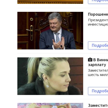
Порошенко
Президент 
инвестицио
Подроб
В Винн
зарплату
Заместител
шесть милл
Подроб
Заместите