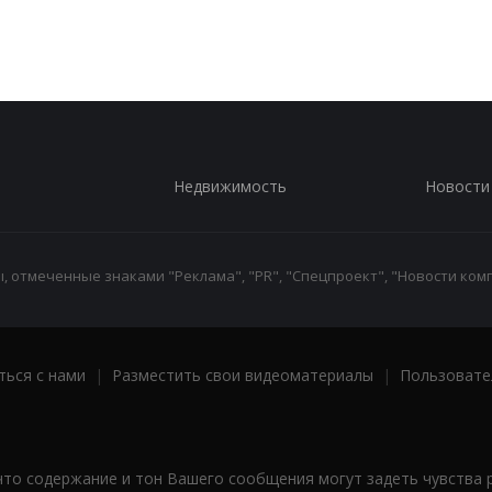
Недвижимость
Новости
 отмеченные знаками "Реклама", "PR", "Спецпроект", "Новости комп
ться с нами
|
Разместить свои видеоматериалы
|
Пользовате
что содержание и тон Вашего сообщения могут задеть чувства 