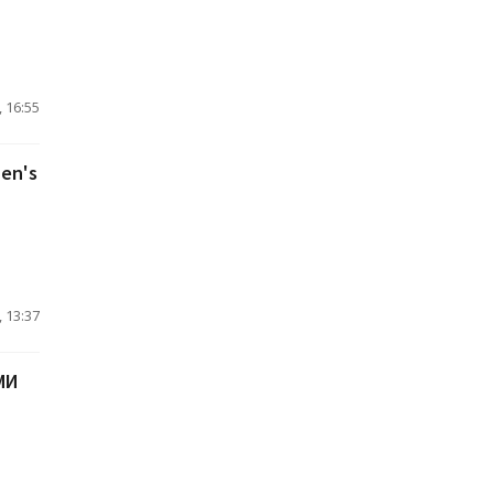
 16:55
en's
 13:37
МИ