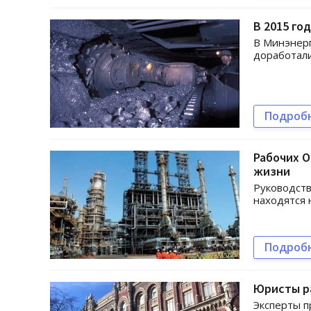
В 2015 го
В Минэнерг
доработали
Подроб
Рабочих О
жизни
Руководств
находятся 
Подроб
Юристы ра
Эксперты 