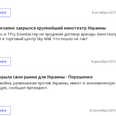
нее
9 октября 2017,
незапно закрылся крупнейший кинотеатр Украины
с и ТРЦ Блокбастер не продлили договор аренды. Кинотеат
 в торговый центр Sky Mall. Что пошло не так?
нее
9 декабря 2015,
крыла свои рынки для Украины - Порошенко
война, развязанная против Украины, имеет и экономическую
щую, сообщил президент.
нее
8 сентября 2015,