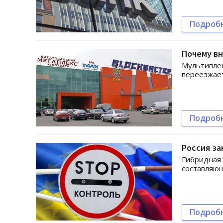
Подроб
Почему в
Мультиплек
переезжает
Подроб
Россия за
Гибридная 
составляю
Подроб