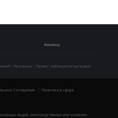
Финансы
аний", "Актуально", "Промо", публикуются на правах
льское Соглашение
|
Политика в сфере
реальных людей, непосредственно или косвенно