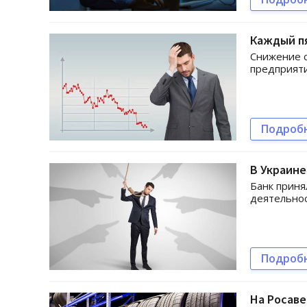
Каждый пя
Снижение с
предприяти
Подроб
В Украине
Банк прин
деятельнос
Подроб
На Росаве