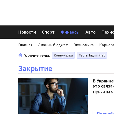
Новости
Спорт
Финансы
Авто
Техн
Главная
Личный бюджет
Экономика
Карьера
Горячие темы:
Коммуналка
Тесты bigmir)net
Закрытие
В Украине
это связа
Причины м
Подроб