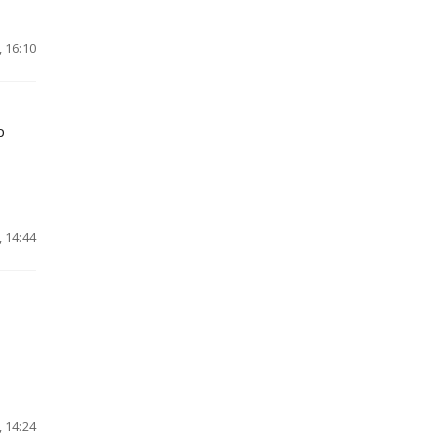
 16:10
р
 14:44
 14:24