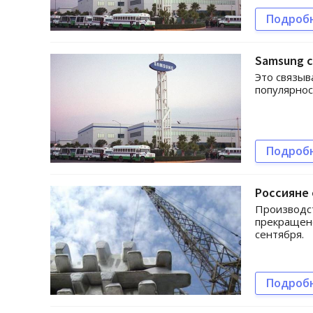
Подроб
Samsung с
Это связыв
популярно
Подроб
Россияне
Производст
прекращено
сентября.
Подроб