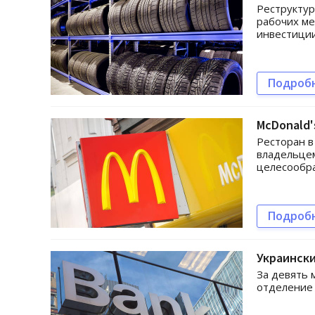
Реструктур
рабочих ме
инвестиции
Подроб
McDonald'
Ресторан в
владельцем
целесообра
Подроб
Украински
За девять 
отделение