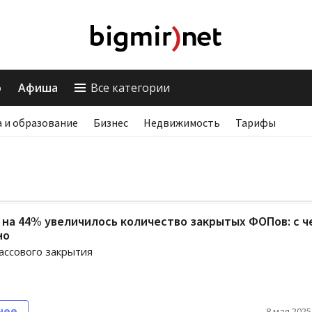
о
Афиша
Все категории
 и образование
Бизнес
Недвижимость
Тарифы
 на 44% увеличилось количество закрытых ФОПов: с ч
но
ассового закрытия
нее
8 мая 2025,