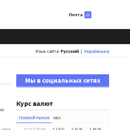
Почта
Искать
Язык сайта:
Русский
|
Українська
Мы в социальных сетях
Курс валют
но
ТЕНЕВОЙ РЫНОК
НБУ
02.12.2024
1 USD
1 EUR
1 RUB
 18:58