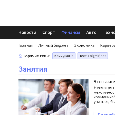
Новости
Спорт
Финансы
Авто
Техн
Главная
Личный бюджет
Экономика
Карьера
Горячие темы:
Коммуналка
Тесты bigmir)net
Занятия
Что тако
Несмотря н
межличност
коммуникаб
учиться, б
Подроб