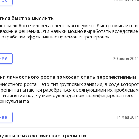
ться быстро мыслить
ости любого человека очень важно уметь быстро мыслить и
важные решения. Эти навыки можно выработать вследствие
 отработки эффективных приемов и тренировок
нее
20 июня 2014,
нг личностного роста поможет стать перспективным
чностного роста – это тип групповых занятий, в ходе которо
тренинга пытаются разобраться с волнующими их проблемам
ти занятия под чутким руководством квалифицированного
консультанта
нее
14 мая 2014,
 нужны психологические тренинги