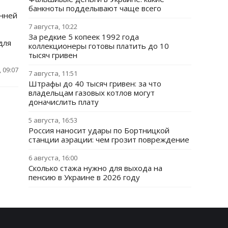
банкноты подделывают чаще всего
онней
7 августа, 10:22
За редкие 5 копеек 1992 года
для
коллекционеры готовы платить до 10
тысяч гривен
 09:07
7 августа, 11:51
Штрафы до 40 тысяч гривен: за что
владельцам газовых котлов могут
доначислить плату
5 августа, 16:53
Россия наносит удары по Бортницкой
станции аэрации: чем грозит повреждение
6 августа, 16:00
Сколько стажа нужно для выхода на
пенсию в Украине в 2026 году