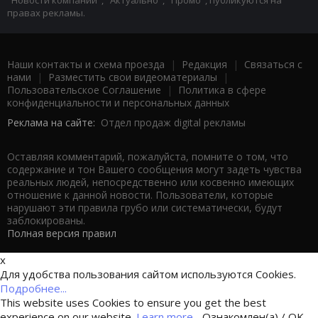
правах рекламы.
Наши контакты и схема проезда
|
Редакция
|
Связаться с
нами
|
Разместить свои видеоматериалы
|
Пользовательское Соглашение
|
Политика в сфере
конфиденциальности и персональных данных
Реклама на сайте:
Отдел продаж digital рекламы
Оставляя комментарий, пожалуйста, помните о том, что
содержание и тон Вашего сообщения могут задеть чувства
реальных людей, непосредственно или косвенно имеющих
отношение к данной новости. Пользователи, которые
нарушают эти правила грубо или систематически, будут
заблокированы.
Полная версия правил
x
Для удобства пользования сайтом используются Cookies.
Подробнее...
This website uses Cookies to ensure you get the best
experience on our website.
Learn more...
Ознакомлен(а) / OK