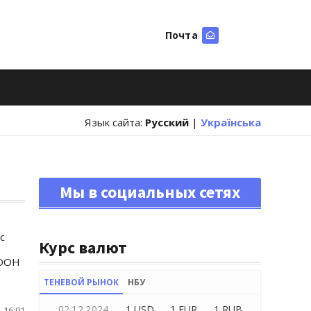
Почта
Искать
Язык сайта:
Русский
|
Українська
Мы в социальных сетях
с
Курс валют
 ООН
ТЕНЕВОЙ РЫНОК
НБУ
02.12.2024
1 USD
1 EUR
1 RUB
 16:01