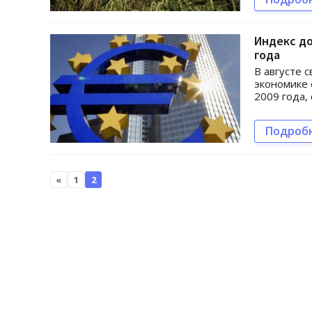
Индекс до
года
В августе 
экономике 
2009 года,
Подроб
«
1
2