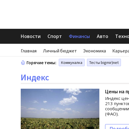
Новости
Спорт
Финансы
Авто
Техн
Главная
Личный бюджет
Экономика
Карьера
Горячие темы:
Коммуналка
Тесты bigmir)net
Индекс
Цены на п
Индекс цен
213 пунктов
сообщении
(ФАО).
Подроб