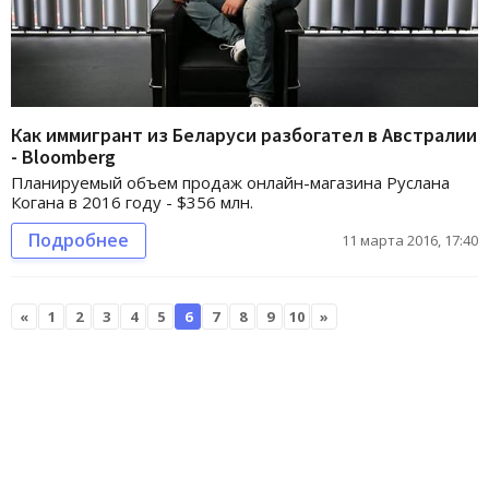
Как иммигрант из Беларуси разбогател в Австралии
- Bloomberg
Планируемый объем продаж онлайн-магазина Руслана
Когана в 2016 году - $356 млн.
Подробнее
11 марта 2016, 17:40
«
1
2
3
4
5
6
7
8
9
10
»