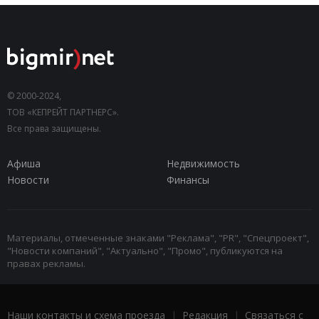
© 2000-2024,
ТОВ «КЕПРЕЙТ ПАРТНЕРС».
Все права защищены.
Афиша
Недвижимость
Новости
Финансы
Материалы, отмеченные знаками "Реклама", "PR", "Спецпроект",
"Новости компаний", "Актуально", "Промо", публикуются на
правах рекламы.
Наши контакты и схема проезда
|
Редакция
|
Связаться с