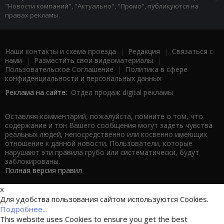
"Новости компаний", "Актуально", "Промо", публикуются на
правах рекламы.
Наши контакты и схема проезда
|
Редакция
|
Связаться с
нами
|
Разместить свои видеоматериалы
|
Пользовательское Соглашение
|
Политика в сфере
конфиденциальности и персональных данных
Реклама на сайте:
Отдел продаж digital рекламы
Оставляя комментарий, пожалуйста, помните о том, что
содержание и тон Вашего сообщения могут задеть чувства
реальных людей, непосредственно или косвенно имеющих
отношение к данной новости. Пользователи, которые
нарушают эти правила грубо или систематически, будут
заблокированы.
Полная версия правил
x
Для удобства пользования сайтом используются Cookies.
Подробнее...
This website uses Cookies to ensure you get the best