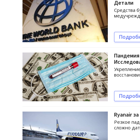
Детали
Средства б
медучрежд
Подроб
Пандемия 
Исследов
Укрепление
восстанови
Подроб
Ryanair з
Резкое пад
сложно дат