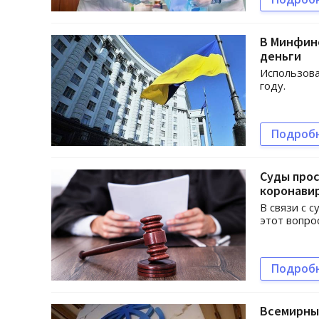
В Минфине
деньги
Использова
году.
Подроб
Суды прос
коронави
В связи с 
этот вопро
Подроб
Всемирный