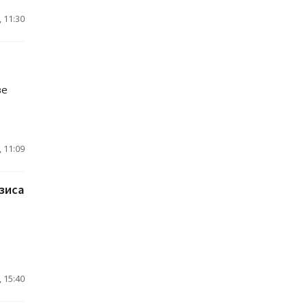
 11:30
ве
 11:09
зиса
 15:40