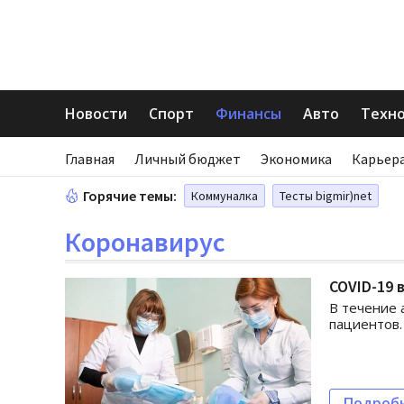
Новости
Спорт
Финансы
Авто
Техн
Главная
Личный бюджет
Экономика
Карьера
Горячие темы:
Коммуналка
Тесты bigmir)net
Коронавирус
COVID-19 
В течение 
пациентов.
Подроб