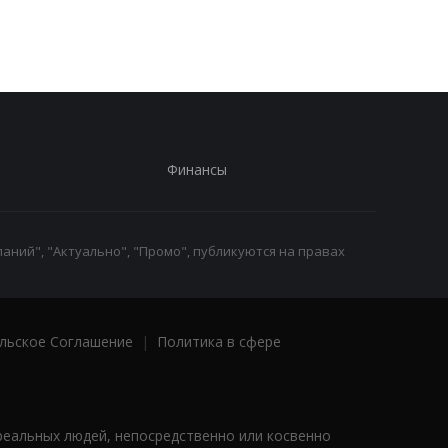
Финансы
аний", "Актуально", "Промо", публикуются на правах
льское Соглашение
|
Политика в сфере
реальных людей, непосредственно или косвенно