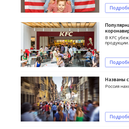
Подроб
Популярна
коронави
В KFC убеж
продукции.
Подроб
Названы 
Россия нах
Подроб