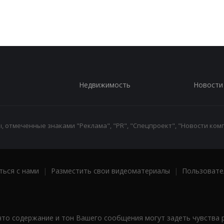
Недвижимость
Новости
 отмеченные знаками "Реклама", "PR", "Спецпроект", "Новости комп
ться с нами
|
Разместить свои видеоматериалы
|
Пользовате
что содержание и тон Вашего сообщения могут задеть чувства 