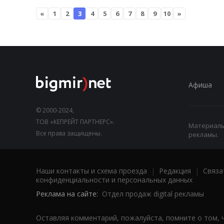
«
1
2
3
4
5
6
7
8
9
10
»
Афиша
© 2000-2024,
ТОВ «КЕПРЕЙТ ПАРТНЕРС».
Материалы,
Все права защищены.
рекламы.
Наши контакты и схема проезда
|
Редакция
|
Связа
конфиденциальности и персональных данных
Реклама на сайте:
Отдел продаж digital рекламы
Оставляя комментарий, пожалуйста, помните о том, 