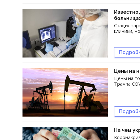
Известно,
больница
Стационарн
клиники, но
Подроб
Цены на н
Цены на то
Трампа COV
Подроб
На чем ук
Коронакриз