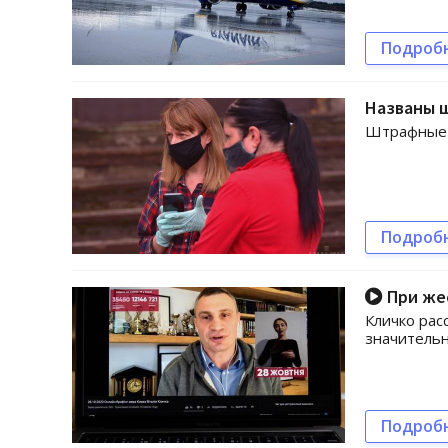
Подроб
Названы 
Штрафные с
Подроб
При жес
Кличко рас
значитель
Подроб