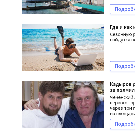
Подроб
Где и как
Сезонную р
найдутся н
Подроб
Кадыров д
за полми
Чеченский 
первого го
через три 
на площади 
Подроб