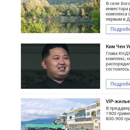
В селе Бог
инвестора 
комплекса 
первым в Д
Подроб
Ким Чен У
Глава КНДР
комплекс, 
распорядил
состоялось
Подроб
VIP-жилье
В преддвер
1900 гриве
800-900 гр