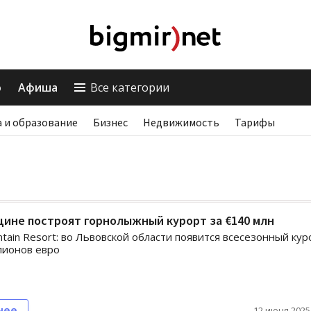
о
Афиша
Все категории
 и образование
Бизнес
Недвижимость
Тарифы
ине построят горнолыжный курорт за €140 млн
ain Resort: во Львовской области появится всесезонный кур
лионов евро
нее
12 июня 2025,