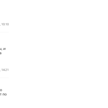
 10:10
, и
а
 14:21
до
т по