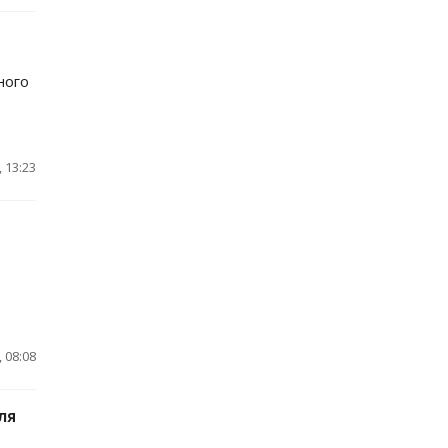
ного
 13:23
 08:08
ля