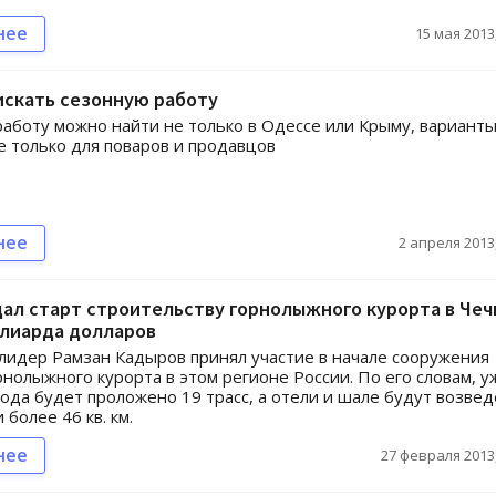
нее
15 мая 2013,
 искать сезонную работу
аботу можно найти не только в Одессе или Крыму, вариант
е только для поваров и продавцов
нее
2 апреля 2013,
ал старт строительству горнолыжного курорта в Чеч
ллиарда долларов
лидер Рамзан Кадыров принял участие в начале сооружения
рнолыжного курорта в этом регионе России. По его словам, у
года будет проложено 19 трасс, а отели и шале будут возве
более 46 кв. км.
нее
27 февраля 2013,