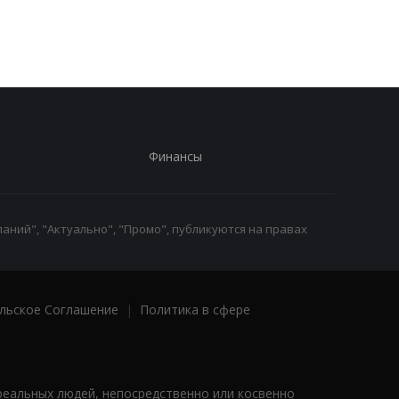
Финансы
аний", "Актуально", "Промо", публикуются на правах
льское Соглашение
|
Политика в сфере
реальных людей, непосредственно или косвенно