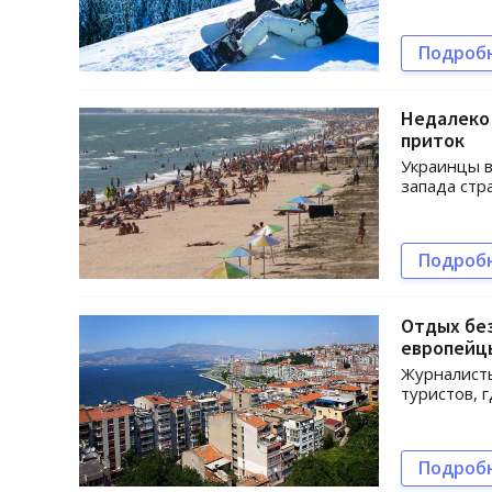
Подроб
Недалеко 
приток
Украинцы в
запада стр
Подроб
Отдых без
европейц
Журналисты
туристов, 
Подроб