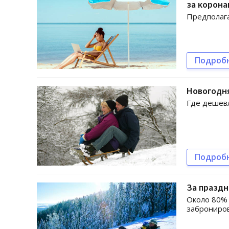
за корона
Предполага
Подроб
Новогодня
Где дешевл
Подроб
За праздн
Около 80% 
заброниро