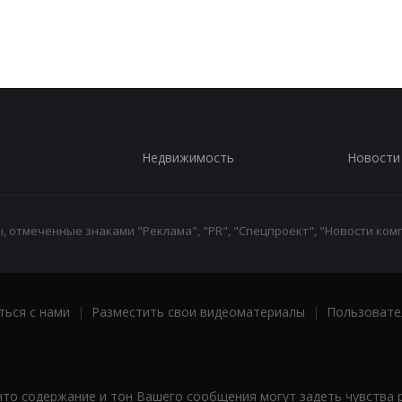
Недвижимость
Новости
 отмеченные знаками "Реклама", "PR", "Спецпроект", "Новости комп
ться с нами
|
Разместить свои видеоматериалы
|
Пользовате
что содержание и тон Вашего сообщения могут задеть чувства 