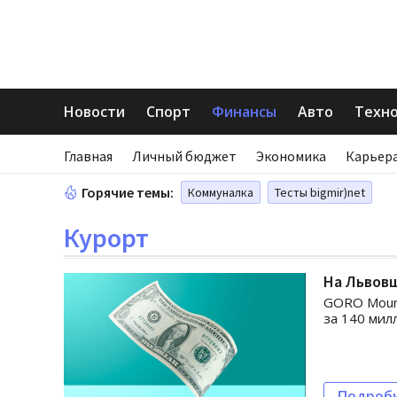
Новости
Спорт
Финансы
Авто
Техн
Главная
Личный бюджет
Экономика
Карьера
Горячие темы:
Коммуналка
Тесты bigmir)net
Курорт
На Львовщ
GORO Mount
за 140 мил
Подроб