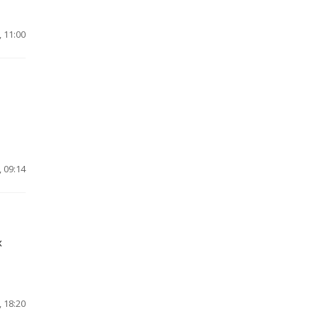
 11:00
 09:14
х
 18:20