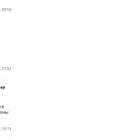
 09:58
ы
 17:32
не
же
дены
 10:13