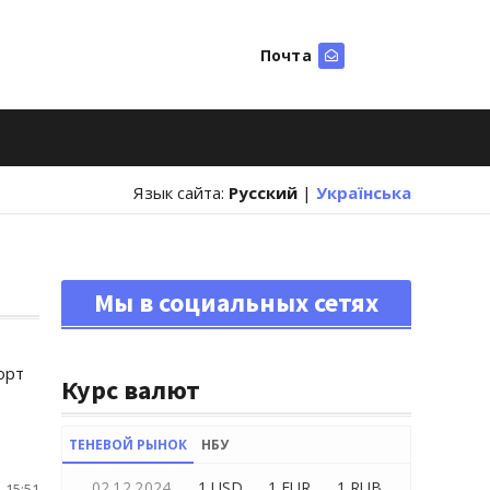
Почта
Искать
Язык сайта:
Русский
|
Українська
Мы в социальных сетях
орт
Курс валют
ТЕНЕВОЙ РЫНОК
НБУ
02.12.2024
1 USD
1 EUR
1 RUB
 15:51