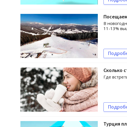
Посещаем
В новогодн
11-13% выш
Подроб
Сколько с
Где встрет
Подроб
Турция пл