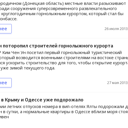
ородичном (Донецкая область) местные власти разыскивают
ради сооружения суперсовременного развлекательного
с круглогодичным горнолыжным курортом, который стал бы
онбассе.
нее
26 июля 2013,
н поторопил строителей горнолыжного курорта
 Ким Чен Ун посетил первый горнолыжный туристический
который возводится военными строителями на востоке страны
ся ускорить строительство для того, чтобы открытие курорт
 уже зимой текущего года.
нее
27 мая 2013,
 в Крыму и Одессе уже подорожало
ии летних отпусков номера в вип-отелях Ялты подорожали 
н в сутки, а нормальные квартиры в Одессе вблизи моря стоя
ивен