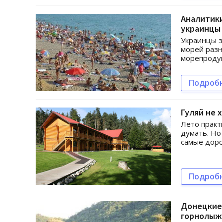
Аналитики
украинцы
Украинцы з
морей разн
морепродук
Подроб
Гуляй не 
Лето практ
думать. Но
самые доро
Подроб
Донецкие 
горнолыж