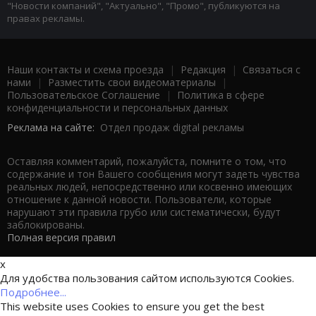
"Новости компаний", "Актуально", "Промо", публикуются на
правах рекламы.
Наши контакты и схема проезда
|
Редакция
|
Связаться с
нами
|
Разместить свои видеоматериалы
|
Пользовательское Соглашение
|
Политика в сфере
конфиденциальности и персональных данных
Реклама на сайте:
Отдел продаж digital рекламы
Оставляя комментарий, пожалуйста, помните о том, что
содержание и тон Вашего сообщения могут задеть чувства
реальных людей, непосредственно или косвенно имеющих
отношение к данной новости. Пользователи, которые
нарушают эти правила грубо или систематически, будут
заблокированы.
Полная версия правил
x
Для удобства пользования сайтом используются Cookies.
Подробнее...
This website uses Cookies to ensure you get the best