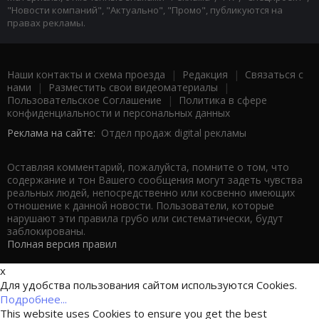
"Новости компаний", "Актуально", "Промо", публикуются на
правах рекламы.
Наши контакты и схема проезда
|
Редакция
|
Связаться с
нами
|
Разместить свои видеоматериалы
|
Пользовательское Соглашение
|
Политика в сфере
конфиденциальности и персональных данных
Реклама на сайте:
Отдел продаж digital рекламы
Оставляя комментарий, пожалуйста, помните о том, что
содержание и тон Вашего сообщения могут задеть чувства
реальных людей, непосредственно или косвенно имеющих
отношение к данной новости. Пользователи, которые
нарушают эти правила грубо или систематически, будут
заблокированы.
Полная версия правил
x
Для удобства пользования сайтом используются Cookies.
Подробнее...
This website uses Cookies to ensure you get the best