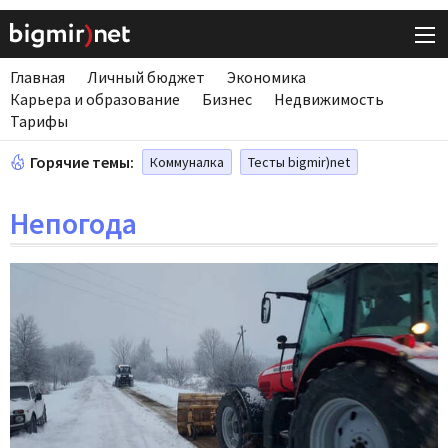
Главная
Личный бюджет
Экономика
Карьера и образование
Бизнес
Недвижимость
Тарифы
Горячие темы:
Коммуналка
Тесты bigmir)net
Непогода