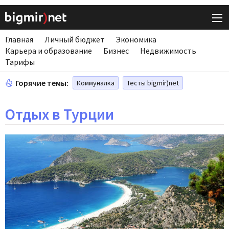
Главная
Личный бюджет
Экономика
Карьера и образование
Бизнес
Недвижимость
Тарифы
Горячие темы:
Коммуналка
Тесты bigmir)net
Отдых в Турции