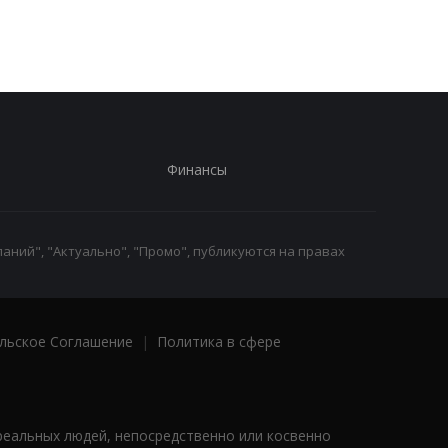
Финансы
аний", "Актуально", "Промо", публикуются на правах
льское Соглашение
|
Политика в сфере
реальных людей, непосредственно или косвенно