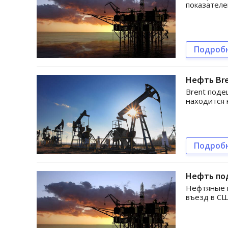
показателе
Подроб
Нефть Bre
Brent поде
находится 
Подроб
Нефть по
Нефтяные к
въезд в СШ