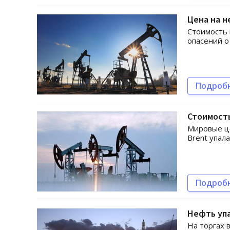
Цена на н
Стоимость
опасений о
Подроб
Стоимость
Мировые це
Brent упал
Подроб
Нефть упа
На торгах 