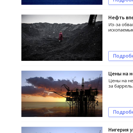
Нефть впе
Из-за обва
ископаемым
Подроб
Цены на н
Цены на не
за баррель
Подроб
Нигерия у