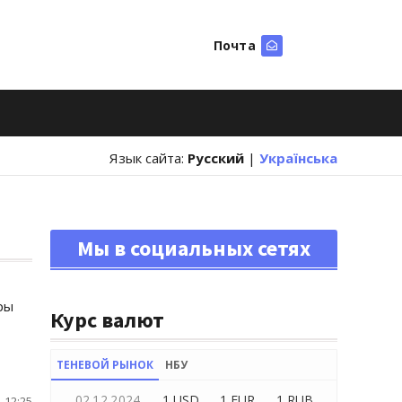
Почта
Искать
Язык сайта:
Русский
|
Українська
Мы в социальных сетях
ры
Курс валют
ТЕНЕВОЙ РЫНОК
НБУ
02.12.2024
1 USD
1 EUR
1 RUB
 12:25