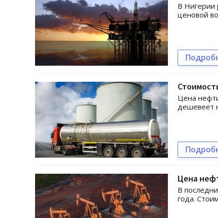
В Нигерии 
ценовой во
Подроб
Стоимость
Цена нефти
дешевеет н
Подроб
Цена нефт
В последни
года. Стои