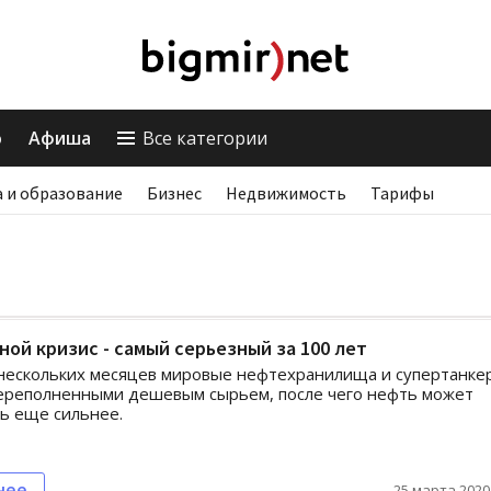
о
Афиша
Все категории
 и образование
Бизнес
Недвижимость
Тарифы
ной кризис - самый серьезный за 100 лет
нескольких месяцев мировые нефтехранилища и супертанке
переполненными дешевым сырьем, после чего нефть может
ь еще сильнее.
нее
25 марта 2020,