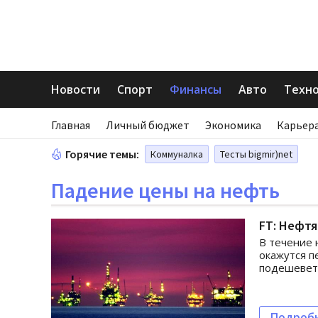
Новости
Спорт
Финансы
Авто
Техн
Главная
Личный бюджет
Экономика
Карьера
Горячие темы:
Коммуналка
Тесты bigmir)net
Падение цены на нефть
FT: Нефтя
В течение 
окажутся 
подешевет
Подроб