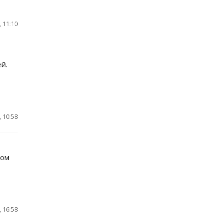
 11:10
й.
 10:58
том
 16:58