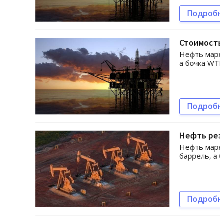
Подроб
Стоимость
Нефть марк
а бочка WT
Подроб
Нефть рез
Нефть марк
баррель, а
Подроб