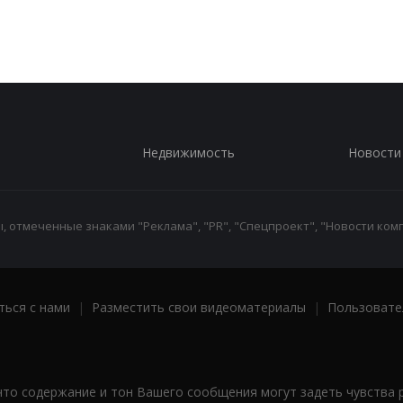
Недвижимость
Новости
 отмеченные знаками "Реклама", "PR", "Спецпроект", "Новости комп
ться с нами
|
Разместить свои видеоматериалы
|
Пользовате
что содержание и тон Вашего сообщения могут задеть чувства 