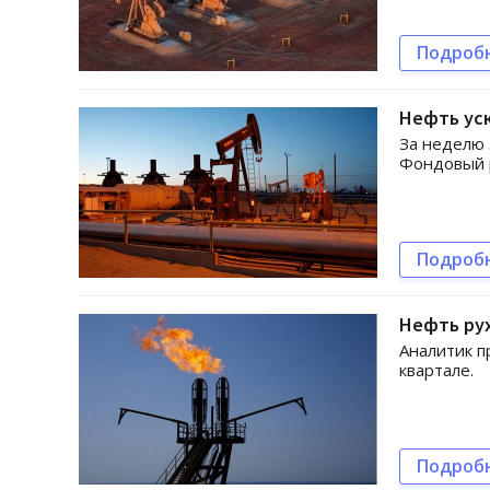
Подроб
Нефть уск
За неделю 
Фондовый 
Подроб
Нефть рух
Аналитик п
квартале.
Подроб