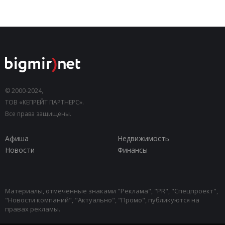
© 2000-2024,
ТОВ «КЕПРЕЙТ ПАРТНЕРС».
Все права защищены.
Афиша
Недвижимость
Новости
Финансы
Материалы, отмеченные знаками "Реклама", "PR", "Спецпроект",
"Новости компаний", "Актуально", "Промо", публикуются на
правах рекламы.