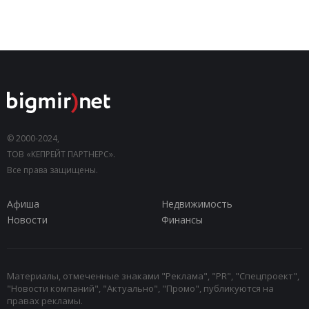
© 2000-2024,
ТОВ «КЕПРЕЙТ ПАРТНЕРС».
Все права защищены.
Афиша
Недвижимость
Новости
Финансы
Материалы, отмеченные знаками "Реклама", "PR", "Спецпроект",
"Новости компаний", "Актуально", "Промо", публикуются на
правах рекламы.